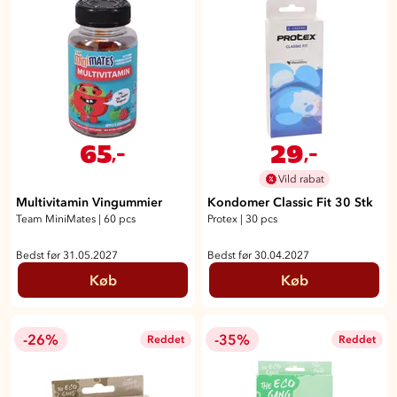
65
29
,-
,-
Vild rabat
Multivitamin Vingummier
Kondomer Classic Fit 30 Stk
Team MiniMates
|
60 pcs
Protex
|
30 pcs
Bedst før 31.05.2027
Bedst før 30.04.2027
Køb
Køb
-26%
-35%
Reddet
Reddet