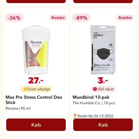
-36%
-89%
Reddet
Reddet
27
3
,-
,-
Snart udsolgt
Vild rabat
Max Pro Stress Control Deo
Mundbind 10-pak
Stick
The Humble Co.
|
10 pcs
Rexona
|
45 ml
Bedst før 26.12.2022
Køb
Køb