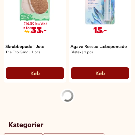
(16,50 kr./stk)
33
15
,-
,-
2 for
Skrubbepude i Jute
Agave Rescue Læbepomade
The Eco Gang
|
1 pcs
Blistex
|
1 pcs
Køb
Køb
Kategorier