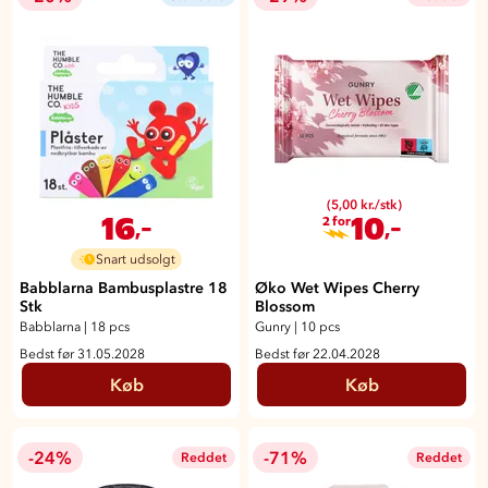
(5,00 kr./stk)
16
10
,-
,-
2 for
Snart udsolgt
Babblarna Bambusplastre 18
Øko Wet Wipes Cherry
Stk
Blossom
Babblarna
|
18 pcs
Gunry
|
10 pcs
Bedst før 31.05.2028
Bedst før 22.04.2028
Køb
Køb
-24%
-71%
Reddet
Reddet