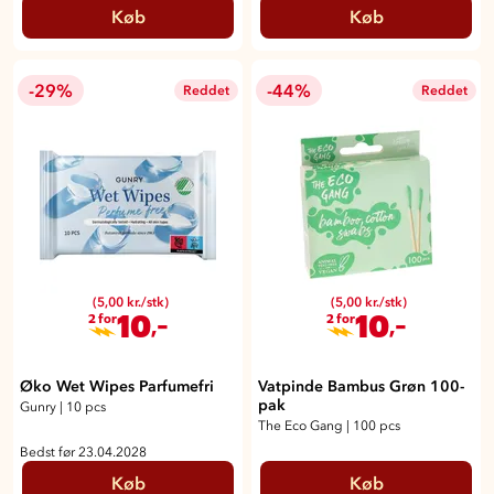
Køb
Køb
-29%
-44%
Reddet
Reddet
(5,00 kr./stk)
(5,00 kr./stk)
10
10
,-
,-
2 for
2 for
Øko Wet Wipes Parfumefri
Vatpinde Bambus Grøn 100-
pak
Gunry
|
10 pcs
The Eco Gang
|
100 pcs
Bedst før 23.04.2028
Køb
Køb