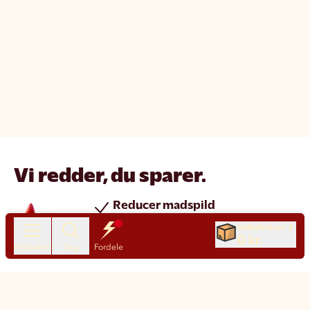
Vi redder, du sparer.
Reducer madspild
Spar penge
Indkøbskurv
0 kr.
Nye produkter hver dag
Produkter
Søg
Fordele
Chat
Kundeservice