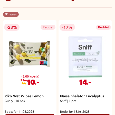
91 varer
-23%
-17%
Reddet
Reddet
(5,00 kr./stk)
10
14
,-
,-
2 for
Øko Wet Wipes Lemon
Næseinhalator Eucalyptus
Gunry
|
10 pcs
Sniff
|
1 pcs
Bedst før 11.03.2028
Bedst før 18.06.2028