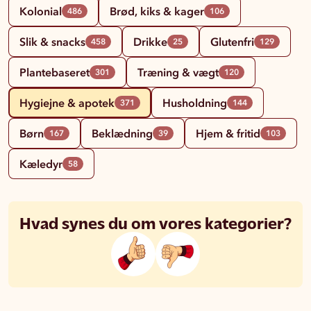
Kolonial
Brød, kiks & kager
486
106
Slik & snacks
Drikke
Glutenfri
458
25
129
Plantebaseret
Træning & vægt
301
120
Hygiejne & apotek
Husholdning
371
144
Børn
Beklædning
Hjem & fritid
167
39
103
Kæledyr
58
Hvad synes du om vores kategorier?