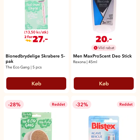
(13,50 kr./stk)
27
20
,-
,-
2 for
Vild rabat
Bionedbrydelige Skrabere 5-
Men MaxProScent Deo Stick
pak
Rexona
|
45ml
The Eco Gang
|
5 pcs
Køb
Køb
-28%
-32%
Reddet
Reddet