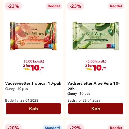
-23%
-23%
Reddet
Reddet
(5,00 kr./stk)
(5,00 kr./stk)
10
10
,-
,-
2 for
2 for
Vådservietter Tropical 10-pak
Vådservietter Aloe Vera 10-
pak
Gunry
|
10 pcs
Gunry
|
10 pcs
Bedst før 23.04.2028
Bedst før 26.04.2028
Køb
Køb
-20%
-29%
Standard
Reddet