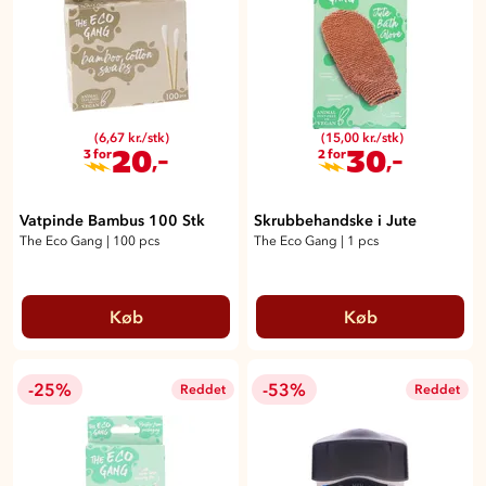
(6,67 kr./stk)
(15,00 kr./stk)
20
30
,-
,-
3 for
2 for
Vatpinde Bambus 100 Stk
Skrubbehandske i Jute
The Eco Gang
|
100 pcs
The Eco Gang
|
1 pcs
Køb
Køb
-25%
-53%
Reddet
Reddet