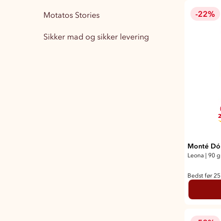
-22%
Motatos Stories
Boligindretning
15
Sikker mad og sikker levering
Træningstøj Herre
1
Træningstøj Dame
3
2
Monté Dór
Leona
|
90 g
Bedst før 2