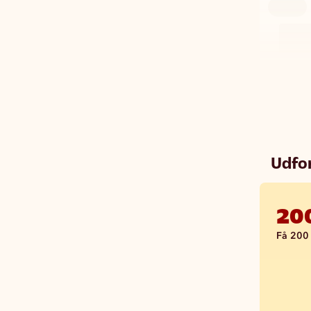
Udfo
200
Få 200 