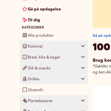
Gå på opdagelse
Til dig
KATEGORIER
Alle produkter
Gå på opd
100
Kolonial
Brød, kiks & kager
Vis alle
489
Brug ko
*
Gælder nå
Slik & snacks
Pasta, ris & madgryn
Vis alle
106
51
og kan ik
Drikke
Konserves og madmix
Boller, kiks & kager
Vis alle
136
462
91
Glutenfri
Krydderi og smagsgivere
Brød & knækbrød
Slik
Vis alle
226
84
16
25
Plantebaseret
Sauce, dressing & olier
Chokolade
Læskedrikke
101
79
1