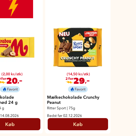
(2,00 kr./stk)
(14,50 kr./stk)
20
29
,-
,-
0 for
2 for
Favorit
Favorit
kolade
Mælkechokolade Crunchy
nød 24 g
Peanut
4 g
Ritter Sport
|
75g
 14.08.2026
Bedst før 02.12.2026
Køb
Køb