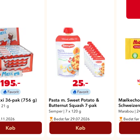
195
25
,-
,-
1
Favorit
Favorit
xi 36-pak (756 g)
Pasta m. Sweet Potato &
Mælkecho
Butternut Squash 7-pak
Schweizer
x 21 g
Semper
|
7 x 120 g
Marabou
|
2
6.11.2026
Bedst før 29.07.2026
Bedst før
Køb
Køb