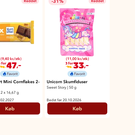
-31%
Reddet
Reddet
(9,40 kr./stk)
(11,00 kr./stk)
47
33
,-
,-
 for
3 for
Favorit
Favorit
rt Mini Cornflakes 2-
Unicorn Skumfiduser
Sweet Story
|
50 g
2 x 16,67 g
.02.2027
Bedst før 20.10.2026
Køb
Køb