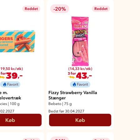
-20%
Reddet
Reddet
(19,50 kr./stk)
(14,33 kr./stk)
39
43
,-
,-
 for
3 for
Favorit
Favorit
e m.
Fizzy Strawberry Vanilla
elovertræk
Stænger
cies
|
100 g
Bebeto
|
75 g
.02.2027
Bedst før 30.04.2027
Køb
Køb