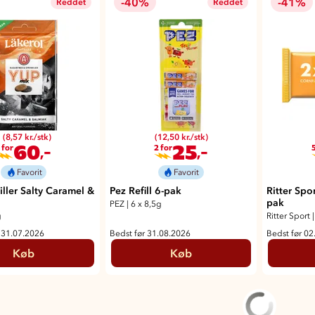
-40%
-41%
Reddet
Reddet
(8,57 kr./stk)
(12,50 kr./stk)
60
25
,-
,-
 for
2 for
5
Favorit
Favorit
ller Salty Caramel &
Pez Refill 6-pak
Ritter Spo
pak
PEZ
|
6 x 8,5g
g
Ritter Sport
|
 31.07.2026
Bedst før 31.08.2026
Bedst før 02
Køb
Køb