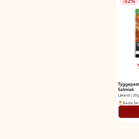
-52%
7
Tyggepasti
Salmiak
Läkerol
|
30
Bedst før