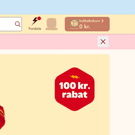
Indkøbskurv
Søg
0 kr.
Fordele