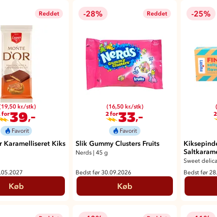
-28%
-25%
Reddet
Reddet
(19,50 kr./stk)
(16,50 kr./stk)
39
33
,-
,-
 for
2 for
2
Favorit
Favorit
 Karamelliseret Kiks
Slik Gummy Clusters Fruits
Kiksepind
Saltkaram
Nerds
|
45 g
Sweet delica
5.05.2027
Bedst før 30.09.2026
Bedst før 28
Køb
Køb