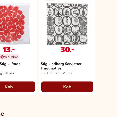
13
30
,-
,-
Vild rabat
 Stig L. Røde
Stig Lindberg Servietter
Frugtmotiver
rg
|
20 pcs
Stig Lindberg
|
20 pcs
Køb
Køb
se