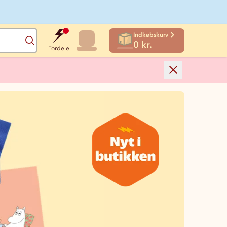
Indkøbskurv
Søg
0 kr.
Fordele