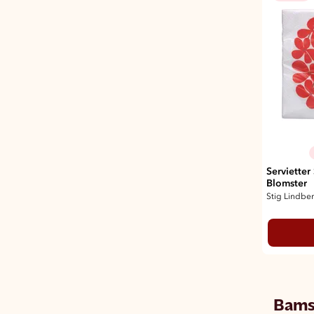
Servietter
Blomster
Stig Lindbe
Bam