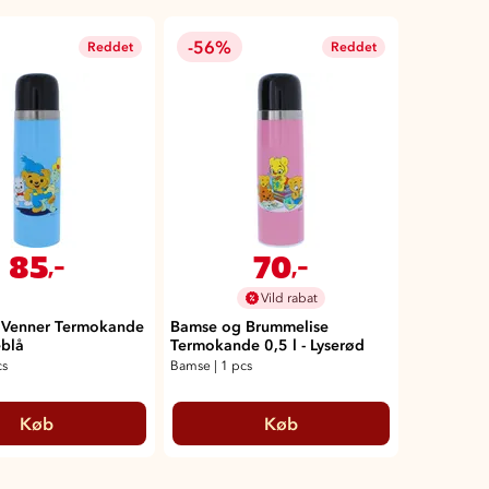
-56%
Reddet
Reddet
85
70
,-
,-
Vild rabat
 Venner Termokande
Bamse og Brummelise
eblå
Termokande 0,5 l - Lyserød
cs
Bamse
|
1 pcs
Køb
Køb