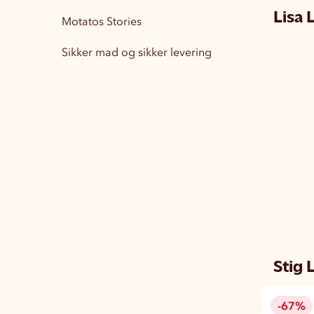
Lisa 
Motatos Stories
Boligindretning
15
Sikker mad og sikker levering
Træningstøj Herre
1
Træningstøj Dame
3
Stig L
-67%