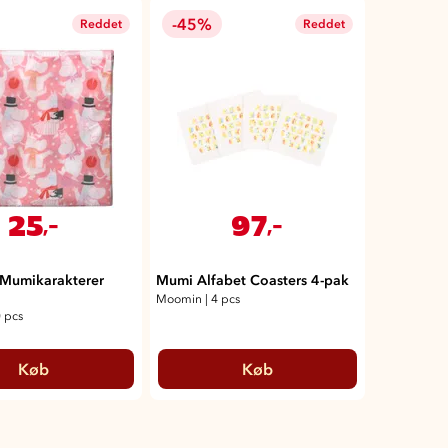
-45%
Reddet
Reddet
25
97
,-
,-
r Mumikarakterer
Mumi Alfabet Coasters 4-pak
Moomin
|
4 pcs
 pcs
Køb
Køb