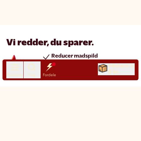
Vi redder, du sparer.
Reducer madspild
Spar penge
Indkøbskurv
0 kr.
Nye produkter hver dag
Produkter
Søg
Fordele
Chat
Kundeservice
Motatos på den nemme måde