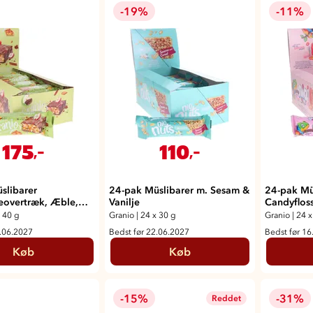
-19%
-11%
175
110
,-
,-
slibarer
24-pak Müslibarer m. Sesam &
24-pak Mü
overtræk, Æble,
Vanilje
Candyflos
iks
 40 g
Granio
|
24 x 30 g
Granio
|
24 x
3.06.2027
Bedst før 22.06.2027
Bedst før 16
Køb
Køb
-15%
-31%
Reddet