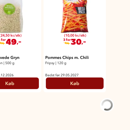
(24,50 kr./stk)
(10,00 kr./stk)
49
30
,-
,-
 for
3 for
vede Gryn
Pommes Chips m. Chili
en
|
500 g
Fripsy
|
120 g
5.12.2026
Bedst før 29.05.2027
Køb
Køb