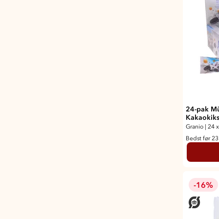
24-pak Mü
Kakaokik
Granio
|
24 x
Bedst før 2
-16%