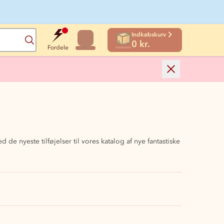
Indkøbskurv
Søg
0 kr.
Fordele
de nyeste tilføjelser til vores katalog af nye fantastiske