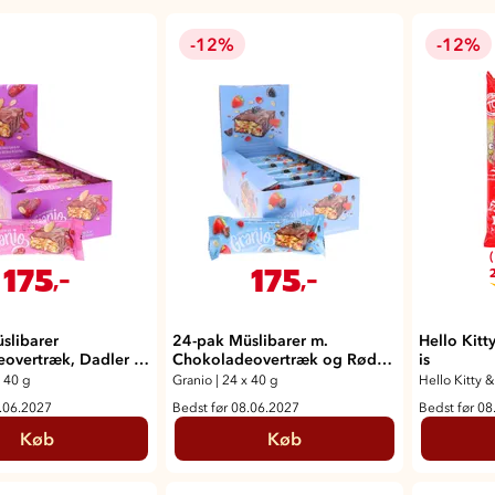
-12%
-12%
(
175
175
,-
,-
2
slibarer
24-pak Müslibarer m.
Hello Kitty
overtræk, Dadler &
Chokoladeovertræk og Rød
is
Frugt
 40 g
Granio
|
24 x 40 g
Hello Kitty &
0.06.2027
Bedst før 08.06.2027
Bedst før 08
Køb
Køb