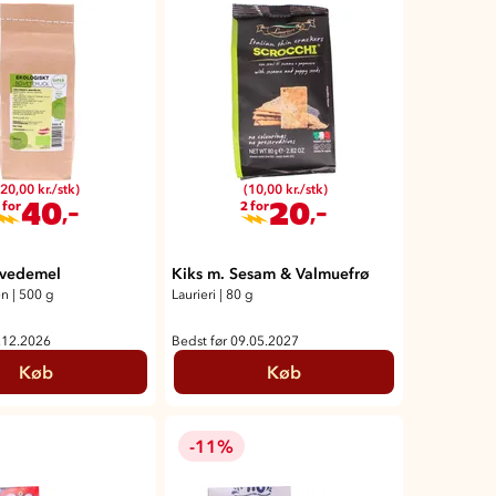
(20,00 kr./stk)
(10,00 kr./stk)
40
20
,-
,-
 for
2 for
vedemel
Kiks m. Sesam & Valmuefrø
en
|
500 g
Laurieri
|
80 g
.12.2026
Bedst før 09.05.2027
Køb
Køb
-11%