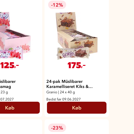
-12%
125
175
,-
,-
slibarer
24-pak Müslibarer
ssmag
Karamelliseret Kiks &
Tiramisu-smag
 23 g
Granio
|
24 x 40 g
.07.2027
Bedst før 09.06.2027
Køb
Køb
-23%