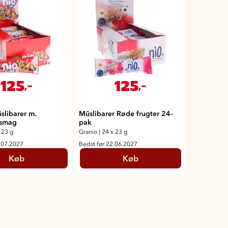
125
125
,-
,-
slibarer m.
Müslibarer Røde frugter 24-
esmag
pak
 23 g
Granio
|
24 x 23 g
.07.2027
Bedst før 22.06.2027
Køb
Køb