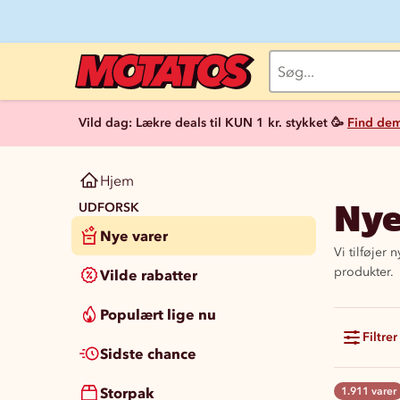
Vild dag: Lækre deals til KUN 1 kr. stykket 🥳
Find dem
Hjem
Nye
UDFORSK
Nye varer
Vi tilføjer
produkter.
Vilde rabatter
Populært lige nu
Filtrer
Sidste chance
Storpak
1.911 varer