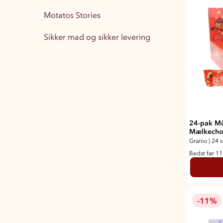
Motatos Stories
Boligindretning
15
Sikker mad og sikker levering
Træningstøj Herre
1
Træningstøj Dame
3
24-pak Mü
Mælkecho
Peanutbut
Granio
|
24 x
Bedst før 1
-11%