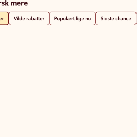
rsk mere
er
Vilde rabatter
Populært lige nu
Sidste chance