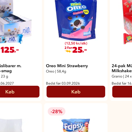
(12,50 kr./stk)
125
25
,-
,-
2 for
slibarer m.
Oreo Mini Strawberry
24-pak Mü
s-smag
Milkshak
Oreo
|
58,4g
 23 g
Granio
|
24 x
3.06.2027
Bedst før 03.09.2026
Bedst før 16
Køb
Køb
-28%