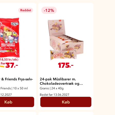
-12%
Reddet
18,50 kr./stk)
37
175
,-
,-
 for
 & Friends Frys-selv-
24-pak Müslibarer m.
Chokoladeovertræk og
Appelsinsmag
 Friends
|
10 x 50 ml
Granio
|
24 x 40g
.12.2027
Bedst før 13.06.2027
Køb
Køb