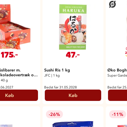
175
47
,-
,-
2
slibarer m.
Sushi Ris 1 kg
Øko Bogh
koladeovertræk og
JFC
|
1 kg
Super Gard
ter
 40 g
1.06.2027
Bedst før 31.05.2028
Bedst før 25
Køb
Køb
-26%
-11%