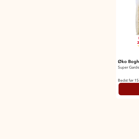
2
Øko Bogh
Super Gard
Bedst før 1