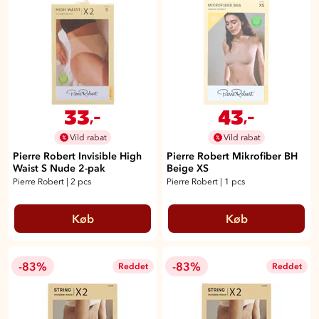
33
43
,-
,-
Vild rabat
Vild rabat
Pierre Robert Invisible High
Pierre Robert Mikrofiber BH
Waist S Nude 2-pak
Beige XS
Pierre Robert
|
2 pcs
Pierre Robert
|
1 pcs
Køb
Køb
-83%
-83%
Reddet
Reddet