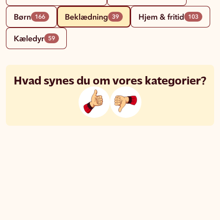
Børn
Beklædning
Hjem & fritid
166
39
103
Kæledyr
59
Hvad synes du om vores kategorier?