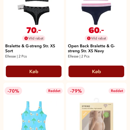
70
60
,-
,-
Vild rabat
Vild rabat
Bralette & G-streng Str. XS
Open Back Bralette & G-
Sort
streng Str. XS Navy
Ellesse
|
2 Pcs
Ellesse
|
2 Pcs
Køb
Køb
-70%
-79%
Reddet
Reddet