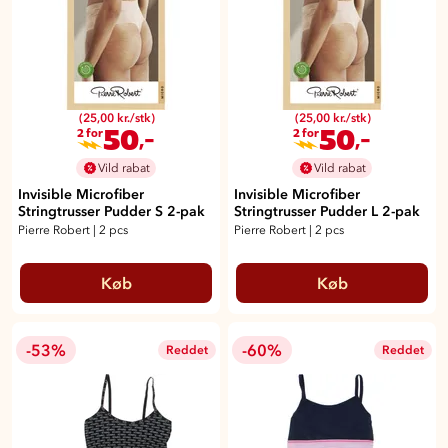
(25,00 kr./stk)
(25,00 kr./stk)
50
50
,-
,-
2 for
2 for
Vild rabat
Vild rabat
Invisible Microfiber
Invisible Microfiber
Stringtrusser Pudder S 2-pak
Stringtrusser Pudder L 2-pak
Pierre Robert
|
2 pcs
Pierre Robert
|
2 pcs
Køb
Køb
-53%
-60%
Reddet
Reddet