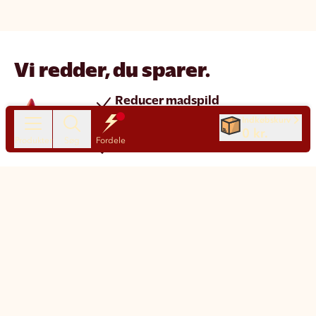
Vi redder, du sparer.
Reducer madspild
Spar penge
Indkøbskurv
0 kr.
Produkter
Søg
Fordele
Nye produkter hver dag
Chat
Kundeservice
Motatos på den nemme måde
Klimapåvirkning