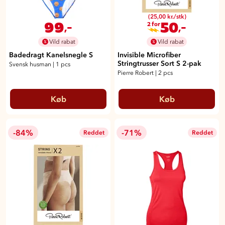
(25,00 kr./stk)
99
50
,-
,-
2 for
Vild rabat
Vild rabat
Badedragt Kanelsnegle S
Invisible Microfiber
Stringtrusser Sort S 2-pak
Svensk husman
|
1 pcs
Pierre Robert
|
2 pcs
Køb
Køb
-84%
-71%
Reddet
Reddet