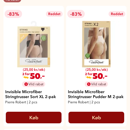
-83%
-83%
Reddet
Reddet
(25,00 kr./stk)
(25,00 kr./stk)
50
50
,-
,-
2 for
2 for
Vild rabat
Vild rabat
Invisible Microfiber
Invisible Microfiber
Stringtrusser Sort XL 2-pak
Stringtrusser Pudder M 2-pak
Pierre Robert
|
2 pcs
Pierre Robert
|
2 pcs
Køb
Køb