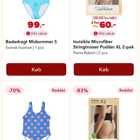
(30,00 kr./stk)
99
60
,-
,-
2 for
Vild rabat
Vild rabat
Badedragt Midsommer S
Invisible Microfiber
Stringtrusser Pudder XL 2-pak
Svensk husman
|
1 pcs
Pierre Robert
|
2 pcs
Køb
Køb
-70%
-83%
Reddet
Reddet