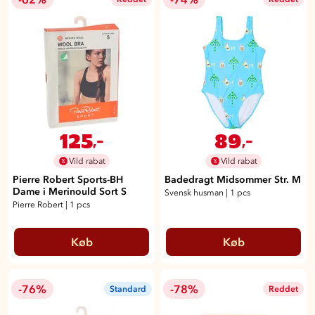
125
89
,-
,-
Vild rabat
Vild rabat
Pierre Robert Sports-BH
Badedragt Midsommer Str. M
Dame i Merinould Sort S
Svensk husman
|
1 pcs
Pierre Robert
|
1 pcs
Køb
Køb
-76%
-78%
Standard
Reddet