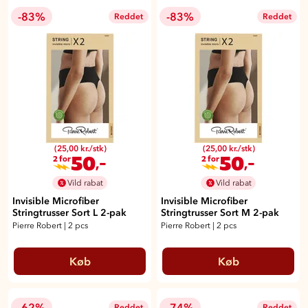
-83%
-83%
Reddet
Reddet
(25,00 kr./stk)
(25,00 kr./stk)
50
50
,-
,-
2 for
2 for
Vild rabat
Vild rabat
Invisible Microfiber
Invisible Microfiber
Stringtrusser Sort L 2-pak
Stringtrusser Sort M 2-pak
Pierre Robert
|
2 pcs
Pierre Robert
|
2 pcs
Køb
Køb
-62%
-74%
Reddet
Reddet