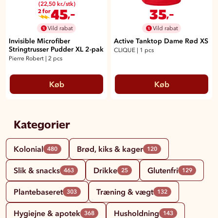
(22,50 kr./stk)
45
35
,-
,-
2 for
Vild rabat
Vild rabat
Invisible Microfiber
Active Tanktop Dame Rød XS
Stringtrusser Pudder XL 2-pak
CLIQUE
|
1 pcs
Pierre Robert
|
2 pcs
Køb
Køb
Kategorier
Kolonial
Brød, kiks & kager
480
120
Slik & snacks
Drikke
Glutenfri
463
25
129
Plantebaseret
Træning & vægt
303
132
Hygiejne & apotek
Husholdning
368
143