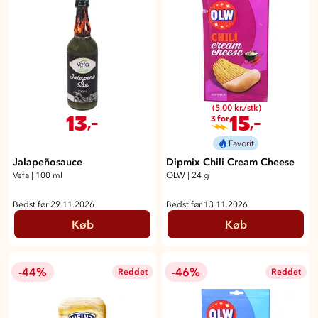
(5,00 kr./stk)
13
15
,-
,-
3 for
Favorit
Jalapeñosauce
Dipmix Chili Cream Cheese
Vefa
|
100 ml
OLW
|
24 g
Bedst før 29.11.2026
Bedst før 13.11.2026
Køb
Køb
-44%
-46%
Reddet
Reddet