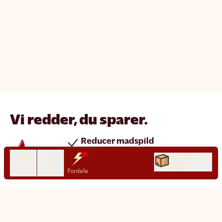
Vi redder, du sparer.
Reducer madspild
Spar penge
Indkøbskurv
0 kr.
Nye produkter hver dag
Produkter
Søg
Fordele
Chat
Kundeservice