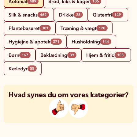
Kolonial
Brød, kiks & kager
489
106
Slik & snacks
Drikke
Glutenfri
462
25
129
Plantebaseret
Træning & vægt
301
120
Hygiejne & apotek
Husholdning
371
144
Børn
Beklædning
Hjem & fritid
167
39
103
Kæledyr
58
Hvad synes du om vores kategorier?