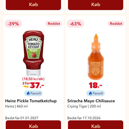
Køb
Køb
-39%
-63%
Reddet
Reddet
(18,50 kr./stk)
37
18
,-
,-
2 for
Favorit
Favorit
Heinz Pickle Tomatketchup
Sriracha Mayo Chilisauce
Heinz
|
460 ml
Crying Tiger
|
200 ml
Bedst før 01.01.2027
Bedst før 17.10.2026
Køb
Køb