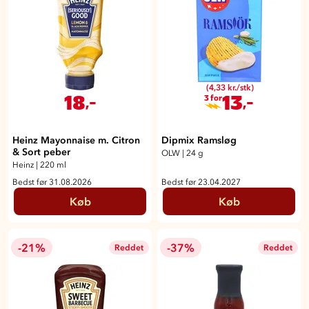
(4,33 kr./stk)
18
13
,-
,-
3 for
Heinz Mayonnaise m. Citron
Dipmix Ramsløg
& Sort peber
OLW
|
24 g
Heinz
|
220 ml
Bedst før 31.08.2026
Bedst før 23.04.2027
Køb
Køb
-21%
-37%
Reddet
Reddet