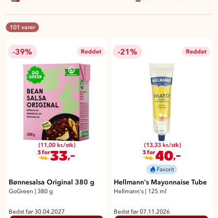
101 varer
-39%
-21%
Reddet
Reddet
(11,00 kr./stk)
(13,33 kr./stk)
33
40
,-
,-
3 for
3 for
Favorit
Bønnesalsa Original 380 g
Hellmann's Mayonnaise Tube
GoGreen
|
380 g
Hellmann's
|
125 ml
Bedst før 30.04.2027
Bedst før 07.11.2026