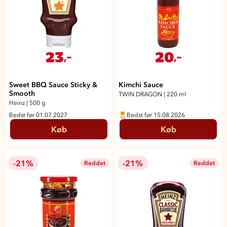
23
20
,-
,-
Sweet BBQ Sauce Sticky &
Kimchi Sauce
Smooth
TWIN DRAGON
|
220 ml
Heinz
|
500 g
Bedst før 01.07.2027
Bedst før 15.08.2026
Køb
Køb
-21%
-21%
Reddet
Reddet