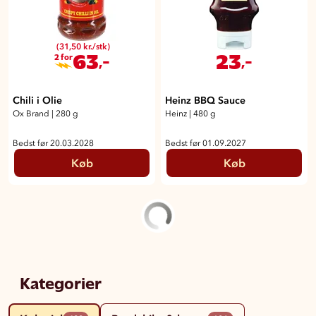
(31,50 kr./stk)
63
23
,-
,-
2 for
Chili i Olie
Heinz BBQ Sauce
Ox Brand
|
280 g
Heinz
|
480 g
Bedst før 20.03.2028
Bedst før 01.09.2027
Køb
Køb
Kategorier