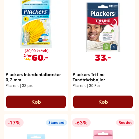
(30,00 kr./stk)
60
33
,-
,-
2 for
Plackers Interdentalbørster
Plackers Tri-line
0,7 mm
Tandtrådsbøjler
Plackers
|
32 pcs
Plackers
|
30 Pcs
Køb
Køb
-17%
-63%
Standard
Reddet