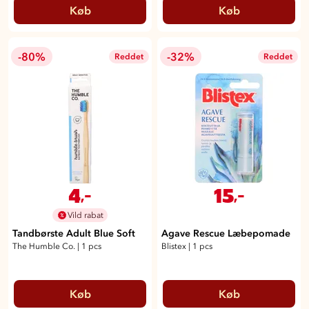
Køb
Køb
-80%
-32%
Reddet
Reddet
4
15
,-
,-
Vild rabat
Tandbørste Adult Blue Soft
Agave Rescue Læbepomade
The Humble Co.
|
1 pcs
Blistex
|
1 pcs
Køb
Køb