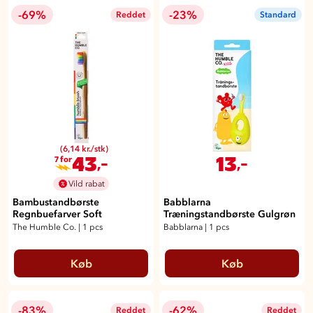
-69%
-23%
Reddet
Standard
(6,14 kr./stk)
43
13
,-
,-
7 for
Vild rabat
Bambustandbørste
Babblarna
Regnbuefarver Soft
Træningstandbørste Gulgrøn
The Humble Co.
|
1 pcs
Babblarna
|
1 pcs
Køb
Køb
-83%
-62%
Reddet
Reddet