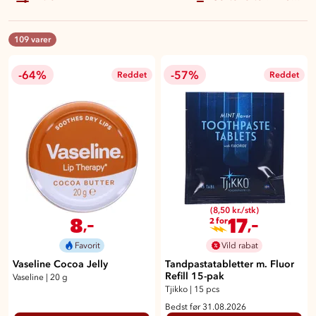
109 varer
-64%
-57%
Reddet
Reddet
(8,50 kr./stk)
8
17
,-
,-
2 for
Favorit
Vild rabat
Vaseline Cocoa Jelly
Tandpastatabletter m. Fluor
Refill 15-pak
Vaseline
|
20 g
Tjikko
|
15 pcs
Bedst før 31.08.2026