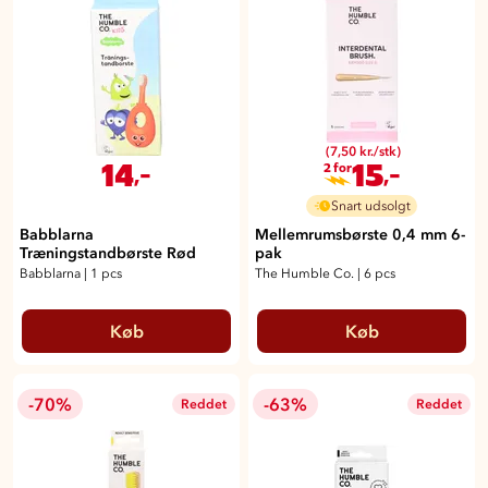
(7,50 kr./stk)
14
15
,-
,-
2 for
Snart udsolgt
Babblarna
Mellemrumsbørste 0,4 mm 6-
Træningstandbørste Rød
pak
Babblarna
|
1 pcs
The Humble Co.
|
6 pcs
Køb
Køb
-70%
-63%
Reddet
Reddet