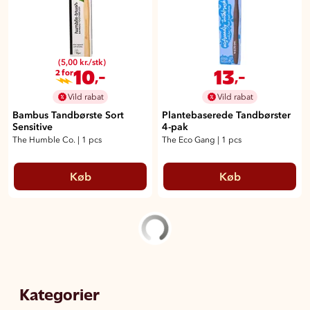
(5,00 kr./stk)
10
13
,-
,-
2 for
Vild rabat
Vild rabat
Bambus Tandbørste Sort
Plantebaserede Tandbørster
Sensitive
4-pak
The Humble Co.
|
1 pcs
The Eco Gang
|
1 pcs
Køb
Køb
Kategorier