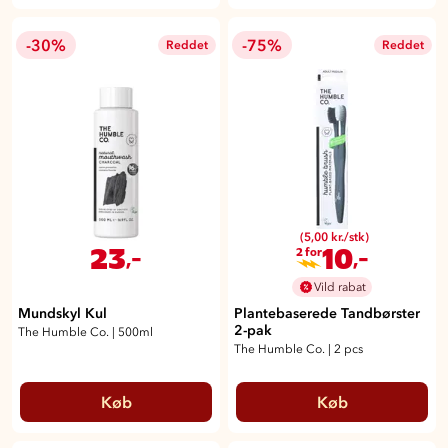
-30%
-75%
Reddet
Reddet
(5,00 kr./stk)
23
10
,-
,-
2 for
Vild rabat
Mundskyl Kul
Plantebaserede Tandbørster
2-pak
The Humble Co.
|
500ml
The Humble Co.
|
2 pcs
Køb
Køb