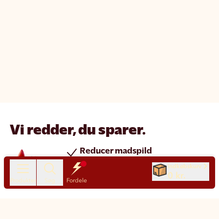
Vi redder, du sparer.
Reducer madspild
Spar penge
Indkøbskurv
0 kr.
Nye produkter hver dag
Produkter
Søg
Fordele