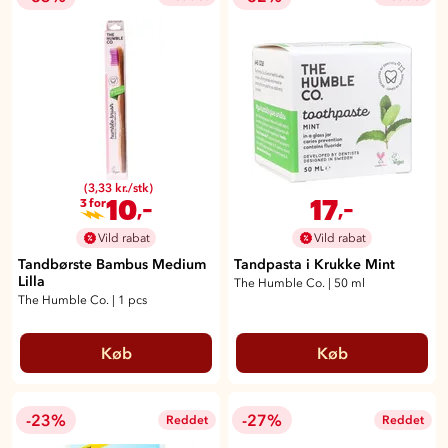
(3,33 kr./stk)
10
17
,-
,-
3 for
Vild rabat
Vild rabat
Tandbørste Bambus Medium
Tandpasta i Krukke Mint
Lilla
The Humble Co.
|
50 ml
The Humble Co.
|
1 pcs
Køb
Køb
-23%
-27%
Reddet
Reddet