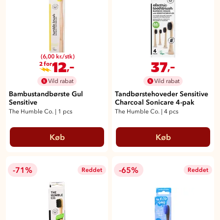
(6,00 kr./stk)
12
37
,-
,-
2 for
Vild rabat
Vild rabat
Bambustandbørste Gul
Tandbørstehoveder Sensitive
Sensitive
Charcoal Sonicare 4-pak
The Humble Co.
|
1 pcs
The Humble Co.
|
4 pcs
Køb
Køb
-71%
-65%
Reddet
Reddet