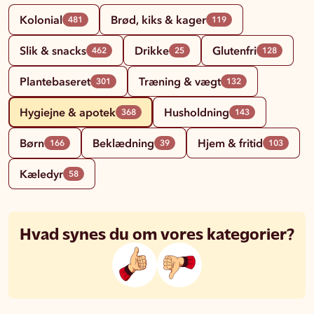
Kolonial
Brød, kiks & kager
481
119
Slik & snacks
Drikke
Glutenfri
462
25
128
Plantebaseret
Træning & vægt
301
132
Hygiejne & apotek
Husholdning
368
143
Børn
Beklædning
Hjem & fritid
166
39
103
Kæledyr
58
Hvad synes du om vores kategorier?