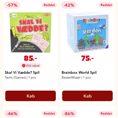
-57%
-42%
Reddet
Reddet
85
75
,-
,-
Vild rabat
Skal Vi Vædde? Spil
Brainbox World Spil
Tactic (Games)
|
1 pcs
BezzerWizzer
|
1 pcs
Køb
Køb
-46%
-86%
Reddet
Reddet