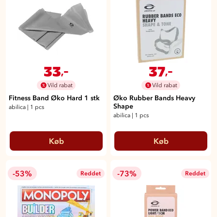
33
37
,-
,-
Vild rabat
Vild rabat
Fitness Band Øko Hard 1 stk
Øko Rubber Bands Heavy
Shape
abilica
|
1 pcs
abilica
|
1 pcs
Køb
Køb
-53%
-73%
Reddet
Reddet