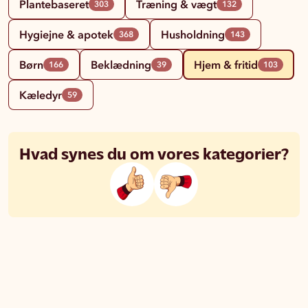
Plantebaseret
Træning & vægt
303
132
Hygiejne & apotek
Husholdning
368
143
Børn
Beklædning
Hjem & fritid
166
39
103
Kæledyr
59
Hvad synes du om vores kategorier?