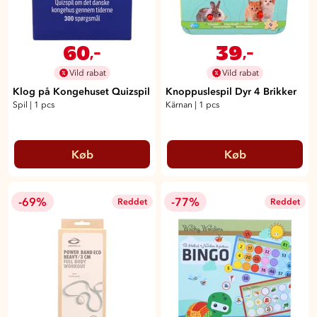
60
39
,-
,-
Vild rabat
Vild rabat
Klog på Kongehuset Quizspil
Knoppuslespil Dyr 4 Brikker
Spil
|
1 pcs
Kärnan
|
1 pcs
Køb
Køb
-69%
-77%
Reddet
Reddet