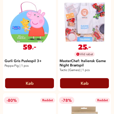
59
25
,-
,-
Vild rabat
Gurli Gris Puslespil 3+
MasterChef: Italiensk Game
Night Brætspil
Peppa Pig
|
1 pcs
Tactic (Games)
|
1 pcs
Køb
Køb
-80%
-78%
Reddet
Reddet