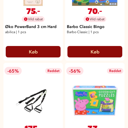
75
70
,-
,-
Vild rabat
Vild rabat
Øko PowerBand 3 cm Hard
Barbo Classic Bingo
abilica
|
1 pcs
Barbo Classic
|
1 pcs
Køb
Køb
-65%
-56%
Reddet
Reddet
175
33
,-
,-