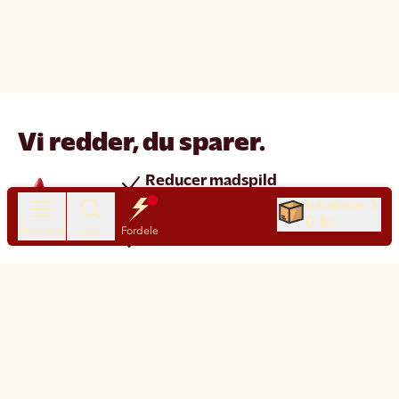
Vi redder, du sparer.
Reducer madspild
Spar penge
Indkøbskurv
0 kr.
Produkter
Søg
Fordele
Nye produkter hver dag
Chat
Kundeservice
Motatos på den nemme måde