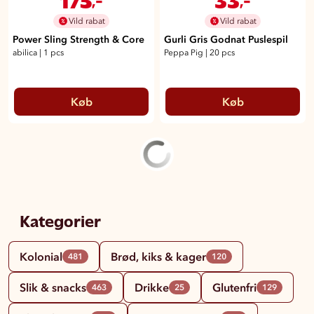
Vild rabat
Vild rabat
Power Sling Strength & Core
Gurli Gris Godnat Puslespil
abilica
|
1 pcs
Peppa Pig
|
20 pcs
Køb
Køb
Kategorier
Kolonial
Brød, kiks & kager
481
120
Slik & snacks
Drikke
Glutenfri
463
25
129