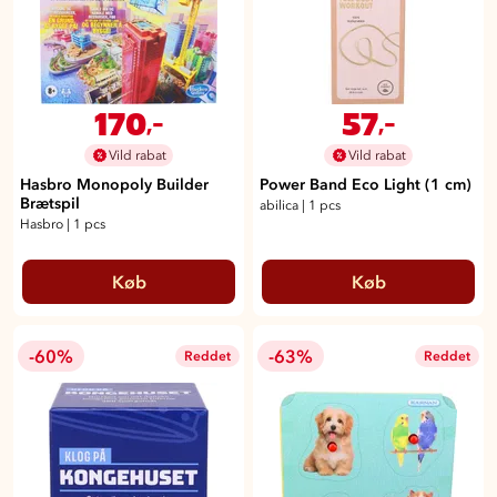
170
57
,-
,-
Vild rabat
Vild rabat
Hasbro Monopoly Builder
Power Band Eco Light (1 cm)
Brætspil
abilica
|
1 pcs
Hasbro
|
1 pcs
Køb
Køb
-60%
-63%
Reddet
Reddet