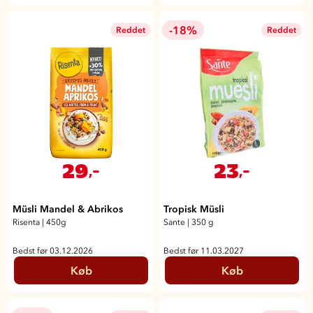
-18%
Reddet
Reddet
29
23
,-
,-
Müsli Mandel & Abrikos
Tropisk Müsli
Risenta
|
450g
Sante
|
350 g
Bedst før 03.12.2026
Bedst før 11.03.2027
Køb
Køb