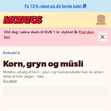
Få 15% rabat på dit første køb! 🎁
Vild dag: Lækre deals til KUN 1 kr. stykket 🥳
Find dem
her!
Kolonial
Korn, gryn og müsli
Motatos udvalg af korn-, gryn- og müsliprodukter kan du spise i
løbet af hele dagen - ikke...
Vis mere