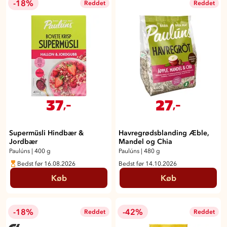
-18%
Reddet
Reddet
37
27
,-
,-
Supermüsli Hindbær &
Havregrødsblanding Æble,
Jordbær
Mandel og Chia
Paulúns
|
400 g
Paulúns
|
480 g
Bedst før 16.08.2026
Bedst før 14.10.2026
Køb
Køb
-18%
-42%
Reddet
Reddet