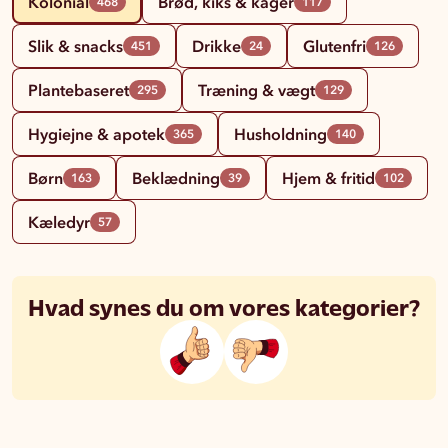
Kolonial
Brød, kiks & kager
468
117
Slik & snacks
Drikke
Glutenfri
451
24
126
Plantebaseret
Træning & vægt
295
129
Hygiejne & apotek
Husholdning
365
140
Børn
Beklædning
Hjem & fritid
163
39
102
Kæledyr
57
Hvad synes du om vores kategorier?