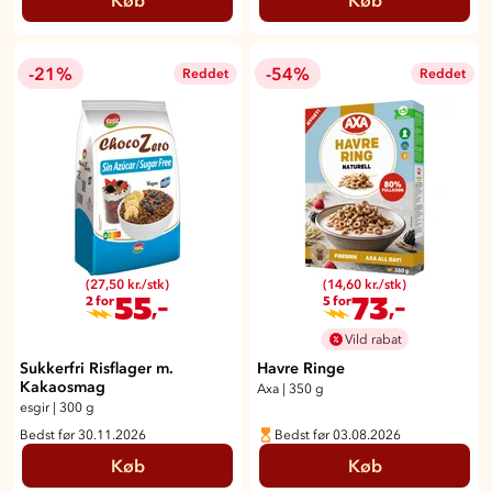
Køb
Køb
-21%
-54%
Reddet
Reddet
(27,50 kr./stk)
(14,60 kr./stk)
55
73
,-
,-
2 for
5 for
Vild rabat
Sukkerfri Risflager m.
Havre Ringe
Kakaosmag
Axa
|
350 g
esgir
|
300 g
Bedst før 30.11.2026
Bedst før 03.08.2026
Køb
Køb