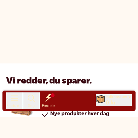
Vi redder, du sparer.
Reducer madspild
Indkøbskurv
0 kr.
Spar penge
Produkter
Søg
Fordele
Nye produkter hver dag
Chat
Kundeservice