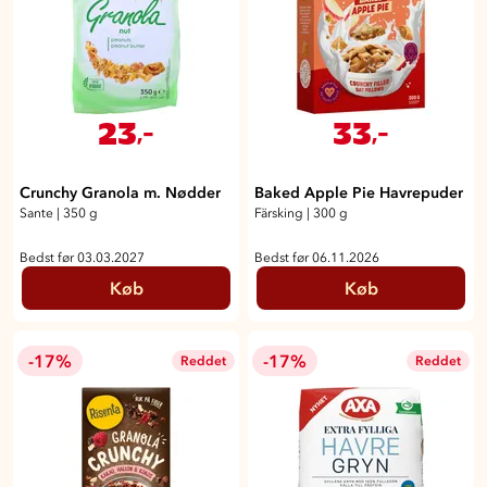
23
33
,-
,-
Crunchy Granola m. Nødder
Baked Apple Pie Havrepuder
Sante
|
350 g
Färsking
|
300 g
Bedst før 03.03.2027
Bedst før 06.11.2026
Køb
Køb
-17%
-17%
Reddet
Reddet