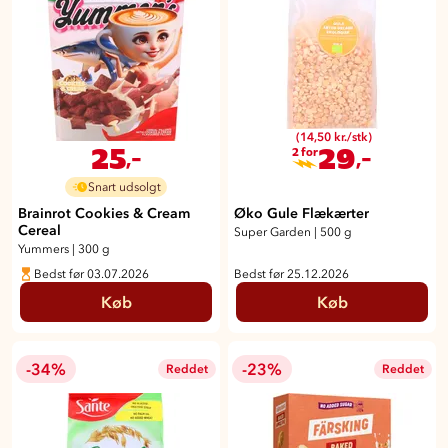
(14,50 kr./stk)
25
29
,-
,-
2 for
Snart udsolgt
Brainrot Cookies & Cream
Øko Gule Flækærter
Cereal
Super Garden
|
500 g
Yummers
|
300 g
Bedst før 03.07.2026
Bedst før 25.12.2026
Køb
Køb
-34%
-23%
Reddet
Reddet