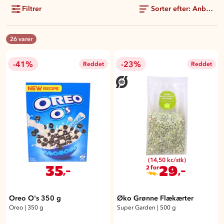
Filtrer
Sorter efter: Anbefale
26 varer
-41%
-23%
Reddet
Reddet
(14,50 kr./stk)
35
29
,-
,-
2 for
Oreo O's 350 g
Øko Grønne Flækærter
Oreo
|
350 g
Super Garden
|
500 g