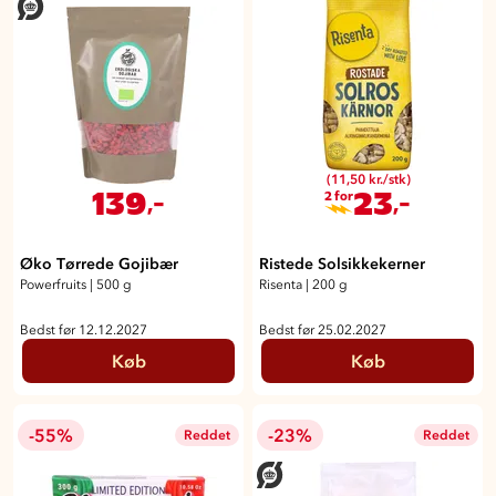
(11,50 kr./stk)
139
23
,-
,-
2 for
Øko Tørrede Gojibær
Ristede Solsikkekerner
Powerfruits
|
500 g
Risenta
|
200 g
Bedst før 12.12.2027
Bedst før 25.02.2027
Køb
Køb
-55%
-23%
Reddet
Reddet