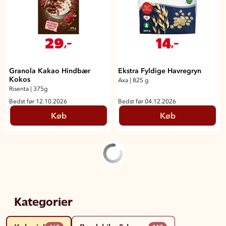
29
14
,-
,-
Granola Kakao Hindbær
Ekstra Fyldige Havregryn
Kokos
Axa
|
825 g
Risenta
|
375g
Bedst før 12.10.2026
Bedst før 04.12.2026
Køb
Køb
Kategorier