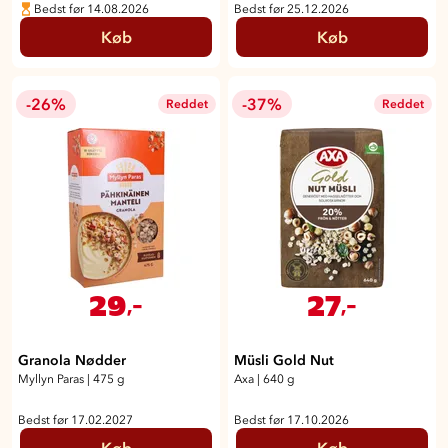
Bedst før 14.08.2026
Bedst før 25.12.2026
Køb
Køb
-26%
-37%
Reddet
Reddet
29
27
,-
,-
Granola Nødder
Müsli Gold Nut
Myllyn Paras
|
475 g
Axa
|
640 g
Bedst før 17.02.2027
Bedst før 17.10.2026