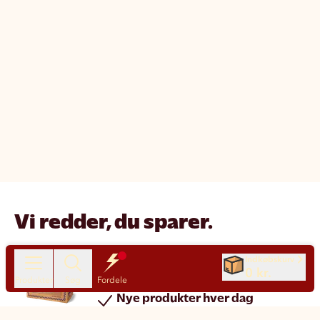
Vi redder, du sparer.
Reducer madspild
Indkøbskurv
0 kr.
Spar penge
Produkter
Søg
Fordele
Nye produkter hver dag