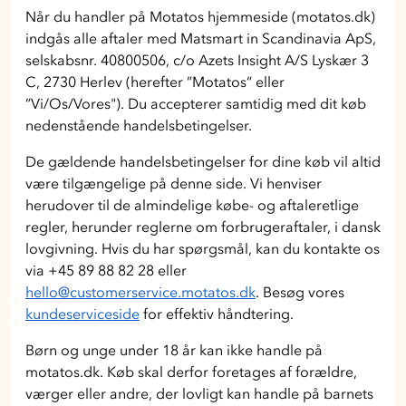
Når du handler på Motatos hjemmeside (motatos.dk)
indgås alle aftaler med Matsmart in Scandinavia ApS,
selskabsnr. 40800506, c/o Azets Insight A/S Lyskær 3
C, 2730 Herlev (herefter ”Motatos” eller
”Vi/Os/Vores"). Du accepterer samtidig med dit køb
nedenstående handelsbetingelser.
De gældende handelsbetingelser for dine køb vil altid
være tilgængelige på denne side. Vi henviser
herudover til de almindelige købe- og aftaleretlige
regler, herunder reglerne om forbrugeraftaler, i dansk
lovgivning. Hvis du har spørgsmål, kan du kontakte os
via +45 89 88 82 28 eller
hello@customerservice.motatos.dk
. Besøg vores
kundeserviceside
for effektiv håndtering.
Børn og unge under 18 år kan ikke handle på
motatos.dk. Køb skal derfor foretages af forældre,
værger eller andre, der lovligt kan handle på barnets