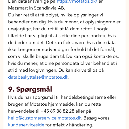
Den dataansvarlige på
https://motatos.dk/
er
Matsmart In Scandinvia AB.
Du har ret til at få oplyst, hvilke oplysninger vi
behandler om dig. Hvis du mener, at oplysningerne er
unøjagtige, har du ret til at få dem rettet. I nogle
tilfælde har vi pligt til at slette dine persondata, hvis
du beder om det. Det kan f.eks. være hvis dine data
ikke længere er nødvendige i forhold til det formål,
som vi skulle bruge dem til. Du kan også kontakte os,
hvis du mener, at dine persondata bliver behandlet i
strid med lovgivningen. Du kan skrive til os på
databeskyttelse@motatos.dk
.
9. Spørgsmål
Hvis du har spørgsmål til handelsbetingelserne eller
brugen af Motatos hjemmeside, kan du rette
henvendelse til +45 89 88 82 28 eller på
hello@customerservice.motatos.dk
. Besøg vores
kundeserviceside
for effektiv håndtering.