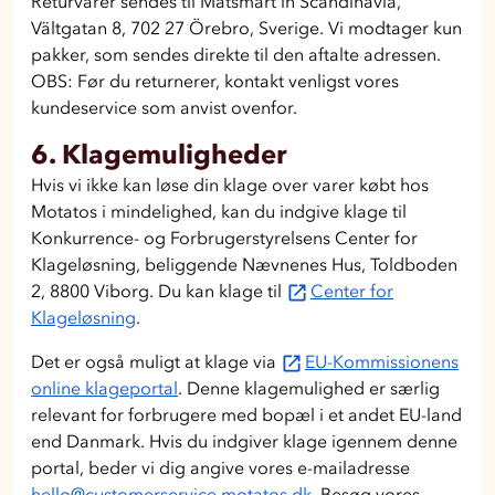
Returvarer sendes til Matsmart in Scandinavia,
Vältgatan 8, 702 27 Örebro, Sverige. Vi modtager kun
pakker, som sendes direkte til den aftalte adressen.
OBS: Før du returnerer, kontakt venligst vores
kundeservice som anvist ovenfor.
6. Klagemuligheder
Hvis vi ikke kan løse din klage over varer købt hos
Motatos i mindelighed, kan du indgive klage til
Konkurrence- og Forbrugerstyrelsens Center for
Klageløsning, beliggende Nævnenes Hus, Toldboden
2, 8800 Viborg. Du kan klage til
Center for
Klageløsning
.
Det er også muligt at klage via
EU-Kommissionens
online klageportal
. Denne klagemulighed er særlig
relevant for forbrugere med bopæl i et andet EU-land
end Danmark. Hvis du indgiver klage igennem denne
portal, beder vi dig angive vores e-mailadresse
hello@customerservice.motatos.dk
. Besøg vores