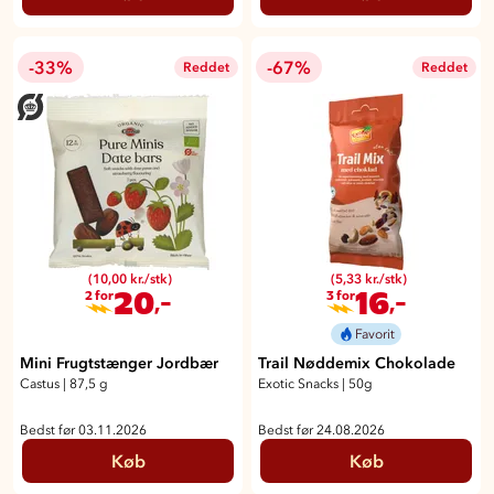
-33%
-67%
Reddet
Reddet
(10,00 kr./stk)
(5,33 kr./stk)
20
16
,-
,-
2 for
3 for
Favorit
Mini Frugtstænger Jordbær
Trail Nøddemix Chokolade
Castus
|
87,5 g
Exotic Snacks
|
50g
Bedst før 03.11.2026
Bedst før 24.08.2026
Køb
Køb