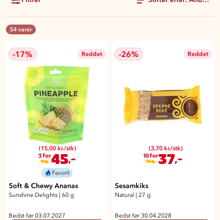
54 varer
-17%
-26%
Reddet
Reddet
(15,00 kr./stk)
(3,70 kr./stk)
45
37
,-
,-
3 for
10 for
Favorit
Soft & Chewy Ananas
Sesamkiks
Sunshine Delights
|
60 g
Natural
|
27 g
Bedst før 03.07.2027
Bedst før 30.04.2028