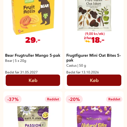
(9,00 kr./stk)
29
18
,-
,-
2 for
Bear Frugtruller Mango 5-pak
Frugtfigurer Mini Oat Bites 5-
pak
Bear
|
5 x 20g
Castus
|
50 g
Bedst før 31.05.2027
Bedst før 13.10.2026
Køb
Køb
-37%
-20%
Reddet
Reddet