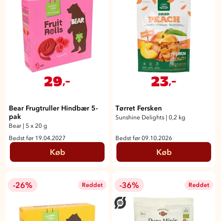
29
23
,-
,-
Bear Frugtruller Hindbær 5-
Tørret Fersken
pak
Sunshine Delights
|
0,2 kg
Bear
|
5 x 20 g
Bedst før 19.04.2027
Bedst før 09.10.2026
Køb
Køb
-26%
-36%
Reddet
Reddet