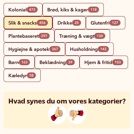
Kolonial
Brød, kiks & kager
473
118
Slik & snacks
Drikke
Glutenfri
456
25
127
Plantebaseret
Træning & vægt
297
130
Hygiejne & apotek
Husholdning
367
142
Børn
Beklædning
Hjem & fritid
163
39
103
Kæledyr
58
Hvad synes du om vores kategorier?