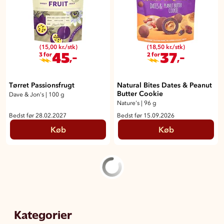
(15,00 kr./stk)
(18,50 kr./stk)
45
37
,-
,-
3 for
2 for
Tørret Passionsfrugt
Natural Bites Dates & Peanut
Butter Cookie
Dave & Jon's
|
100 g
Nature's
|
96 g
Bedst før 28.02.2027
Bedst før 15.09.2026
Køb
Køb
Kategorier