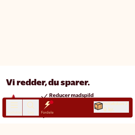
Vi redder, du sparer.
Reducer madspild
Spar penge
Indkøbskurv
0 kr.
Produkter
Søg
Fordele
Nye produkter hver dag