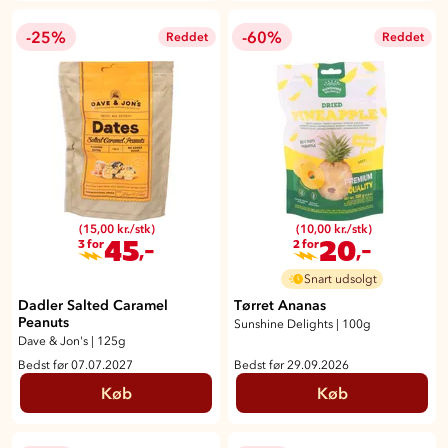
-25%
-60%
Reddet
Reddet
(15,00 kr./stk)
(10,00 kr./stk)
45
20
,-
,-
3 for
2 for
Snart udsolgt
Dadler Salted Caramel
Tørret Ananas
Peanuts
Sunshine Delights
|
100g
Dave & Jon's
|
125g
Bedst før 07.07.2027
Bedst før 29.09.2026
Køb
Køb