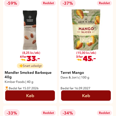
-59%
-37%
Reddet
Reddet
(8,25 kr./stk)
(15,00 kr./stk)
33
45
,-
,-
4 for
3 for
Snart udsolgt
Mandler Smoked Barbeque
Tørret Mango
40g
Dave & Jon's
|
100 g
Kimber Foods
|
40 g
Bedst før 15.07.2026
Bedst før 16.09.2027
Køb
Køb
-33%
-34%
Reddet
Reddet