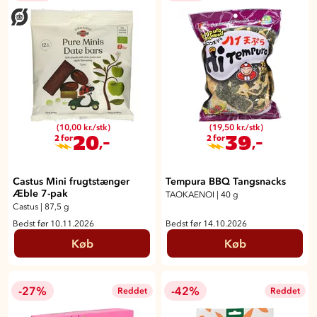
(10,00 kr./stk)
(19,50 kr./stk)
20
39
,-
,-
2 for
2 for
Castus Mini frugtstænger
Tempura BBQ Tangsnacks
Æble 7-pak
TAOKAENOI
|
40 g
Castus
|
87,5 g
Bedst før 10.11.2026
Bedst før 14.10.2026
Køb
Køb
-27%
-42%
Reddet
Reddet