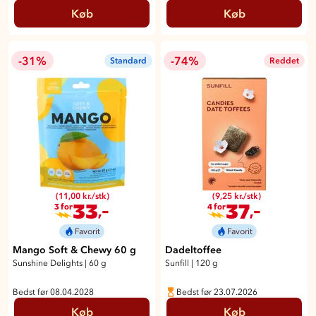
Køb
Køb
-31%
-74%
Standard
Reddet
(11,00 kr./stk)
(9,25 kr./stk)
33
37
,-
,-
3 for
4 for
Favorit
Favorit
Mango Soft & Chewy 60 g
Dadeltoffee
Sunshine Delights
|
60 g
Sunfill
|
120 g
Bedst før 08.04.2028
Bedst før 23.07.2026
Køb
Køb