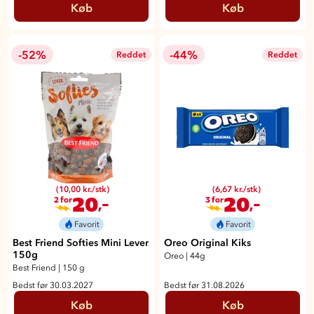
Køb
Køb
-52%
-44%
Reddet
Reddet
(10,00 kr./stk)
(6,67 kr./stk)
20
20
,-
,-
2 for
3 for
Favorit
Favorit
Best Friend Softies Mini Lever
Oreo Original Kiks
150g
Oreo
|
44g
Best Friend
|
150 g
Bedst før 30.03.2027
Bedst før 31.08.2026
Køb
Køb