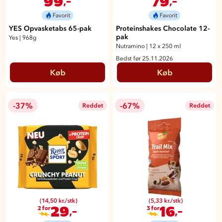
99
79
Favorit
Favorit
YES Opvasketabs 65-pak
Proteinshakes Chocolate 12-
pak
Yes
|
968g
Nutramino
|
12 x 250 ml
Bedst før 25.11.2026
Køb
Køb
-37%
-67%
Reddet
Reddet
(14,50 kr./stk)
(5,33 kr./stk)
29
16
,-
,-
2 for
3 for