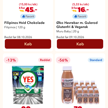
(15,00 kr./stk)
(5,33 kr./stk)
45
16
,-
,-
3 for
3 for
Favorit
Favorit
Filipinos Hvid Chokolade
Øko Havrebar m. Gulerod
Glutenfri & Vegansk
Filipinos
|
120 g
Muru Baby
|
20 g
Bedst før 08.10.2026
Bedst før 09.10.2026
Køb
Køb
-13%
-56%
Reddet
Standard
,-
,-