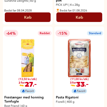
pak
Sunshine Delights
|
60 g
PICK UP!
|
4 x 28g
Bedst før 08.04.2028
Bedst før 01.08.2026
Køb
Køb
-64%
-15%
Reddet
Standard
(13,50 kr./stk)
(11,00 kr./stk)
27
33
,-
,-
2 for
3 for
Favorit
Favorit
Frøstænger med honning
Pasta Rigatoni
Tamfugle
Fiorelli
|
400 g
Best Friend
|
60 g