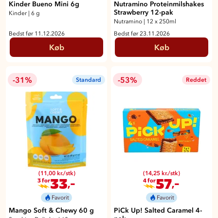
Kinder Bueno Mini 6g
Nutramino Proteinmilshakes
Strawberry 12-pak
Kinder
|
6 g
Nutramino
|
12 x 250ml
Bedst før 11.12.2026
Bedst før 23.11.2026
Køb
Køb
-31%
-53%
Standard
Reddet
(11,00 kr./stk)
(14,25 kr./stk)
33
57
,-
,-
3 for
4 for
Favorit
Favorit
Mango Soft & Chewy 60 g
PiCk Up! Salted Caramel 4-