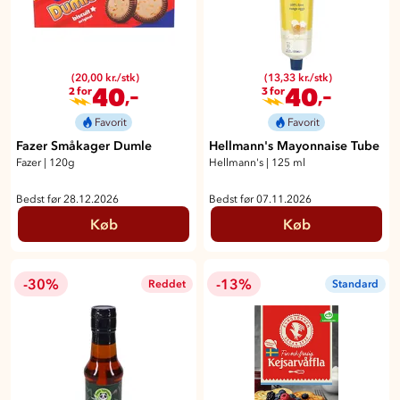
(20,00 kr./stk)
(13,33 kr./stk)
40
40
,-
,-
2 for
3 for
Favorit
Favorit
Fazer Småkager Dumle
Hellmann's Mayonnaise Tube
Fazer
|
120g
Hellmann's
|
125 ml
Bedst før 28.12.2026
Bedst før 07.11.2026
Køb
Køb
-30%
-13%
Reddet
Standard