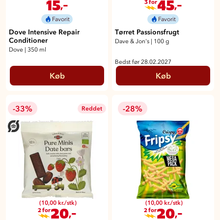
15
45
,-
,-
3 for
Favorit
Favorit
Dove Intensive Repair
Tørret Passionsfrugt
Conditioner
Dave & Jon's
|
100 g
Dove
|
350 ml
Bedst før 28.02.2027
Køb
Køb
-33%
-28%
Reddet
(10,00 kr./stk)
(10,00 kr./stk)
20
20
,-
,-
2 for
2 for