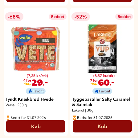
-68%
-52%
Reddet
Reddet
(7,25 kr./stk)
(8,57 kr./stk)
29
60
,-
,-
4 for
7 for
Favorit
Favorit
Tyndt Knækbrød Hvede
Tyggepastiller Salty Caramel
& Salmiak
Wasa
|
230 g
Läkerol
|
30g
Bedst før 31.07.2026
Bedst før 31.07.2026
Køb
Køb