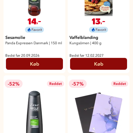
14
13
,-
,-
Favorit
Favorit
Sesamolie
Vaffelblanding
Panda Expressen Danmark
|
150 ml
Kungsörnen
|
400 g
Bedst før 20.09.2026
Bedst før 12.02.2027
Køb
Køb
-52%
-57%
Reddet
Reddet