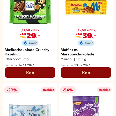
(14,50 kr./stk)
(19,50 kr./stk)
29
39
,-
,-
2 for
2 for
Favorit
Favorit
Mælkechokolade Crunchy
Muffins m.
Hazelnut
Marabouchokolade
Ritter Sport
|
75g
Marabou
|
5 x 35g
Bedst før 16.11.2026
Bedst før 23.09.2026
Køb
Køb
-29%
-54%
Reddet
Reddet