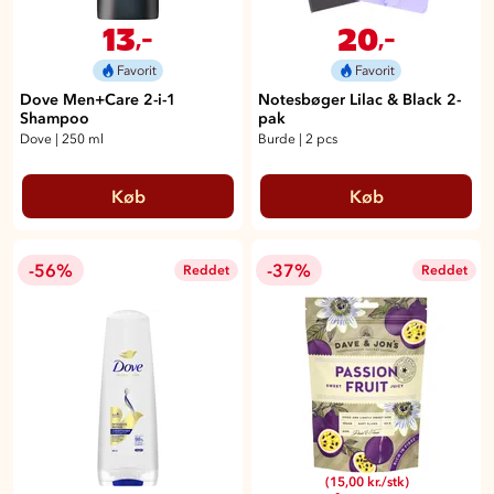
13
20
,-
,-
Favorit
Favorit
Dove Men+Care 2-i-1
Notesbøger Lilac & Black 2-
Shampoo
pak
Dove
|
250 ml
Burde
|
2 pcs
Køb
Køb
-56%
-37%
Reddet
Reddet
(15,00 kr./stk)