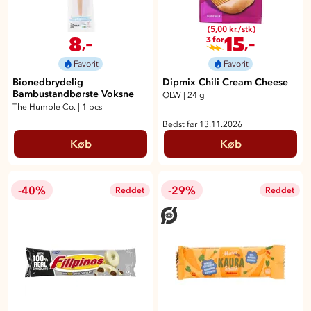
(5,00 kr./stk)
8
15
,-
,-
3 for
Favorit
Favorit
Bionedbrydelig
Dipmix Chili Cream Cheese
Bambustandbørste Voksne
OLW
|
24 g
The Humble Co.
|
1 pcs
Bedst før 13.11.2026
Køb
Køb
-40%
-29%
Reddet
Reddet