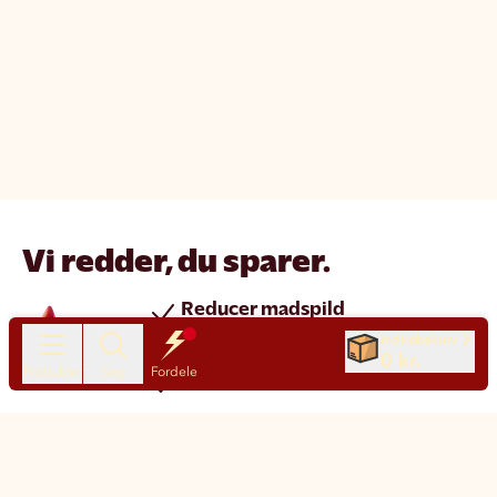
Vi redder, du sparer.
Reducer madspild
Spar penge
Indkøbskurv
0 kr.
Produkter
Søg
Fordele
Nye produkter hver dag
Chat
Kundeservice