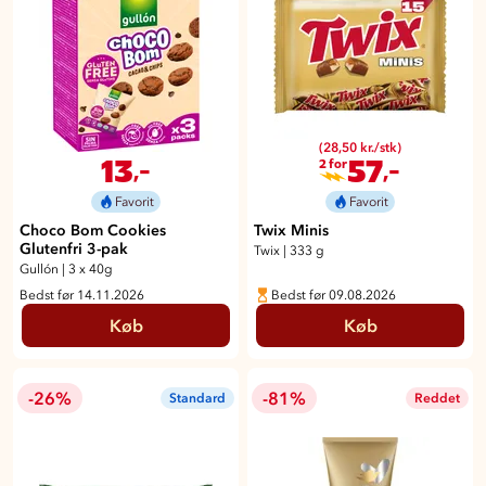
(28,50 kr./stk)
13
57
,-
,-
2 for
Favorit
Favorit
Choco Bom Cookies
Twix Minis
Glutenfri 3-pak
Twix
|
333 g
Gullón
|
3 x 40g
Bedst før 14.11.2026
Bedst før 09.08.2026
Køb
Køb
-26%
-81%
Standard
Reddet