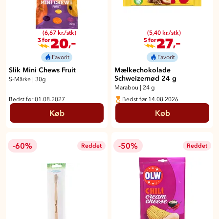
(6,67 kr./stk)
(5,40 kr./stk)
20
27
,-
,-
3 for
5 for
Favorit
Favorit
Slik Mini Chews Fruit
Mælkechokolade
Schweizernød 24 g
S-Märke
|
30g
Marabou
|
24 g
Bedst før 01.08.2027
Bedst før 14.08.2026
Køb
Køb
-60%
-50%
Reddet
Reddet