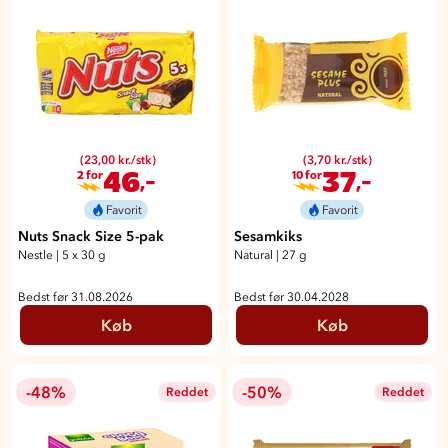
(23,00 kr./stk)
(3,70 kr./stk)
46
37
,-
,-
2 for
10 for
Favorit
Favorit
Nuts Snack Size 5-pak
Sesamkiks
Nestle
|
5 x 30 g
Natural
|
27 g
Bedst før 31.08.2026
Bedst før 30.04.2028
Køb
Køb
-48%
-50%
Reddet
Reddet