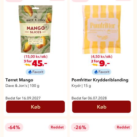
(15,00 kr./stk)
(4,50 kr./stk)
45
9
,-
,-
3 for
2 for
Favorit
Favorit
Tørret Mango
Pomfritter Krydderiblanding
Dave & Jon's
|
100 g
Krydr
|
15 g
Bedst før 16.09.2027
Bedst før 06.07.2028
Køb
Køb
-64%
-26%
Reddet
Reddet