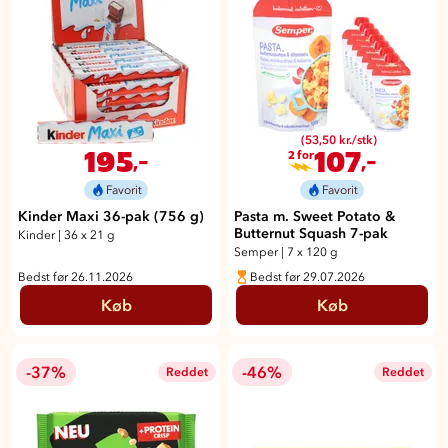
(53,50 kr./stk)
195
107
,-
,-
2 for
Favorit
Favorit
Kinder Maxi 36-pak (756 g)
Pasta m. Sweet Potato &
Butternut Squash 7-pak
Kinder
|
36 x 21 g
Semper
|
7 x 120 g
Bedst før 26.11.2026
Bedst før 29.07.2026
Køb
Køb
-37%
-46%
Reddet
Reddet