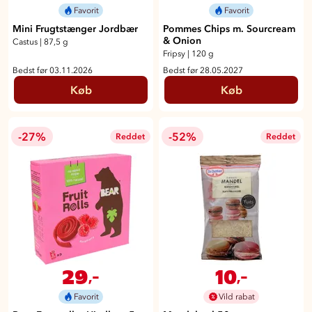
Favorit
Favorit
Mini Frugtstænger Jordbær
Pommes Chips m. Sourcream
& Onion
Castus
|
87,5 g
Fripsy
|
120 g
Bedst før 03.11.2026
Bedst før 28.05.2027
Køb
Køb
-27%
-52%
Reddet
Reddet
29
10
,-
,-
Favorit
Vild rabat