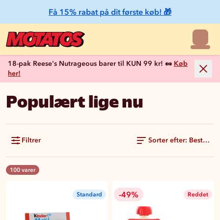
Få 15% rabat på dit første køb! 🎁
18-pak Reese's Nutrageous barer til KUN 99 kr! 🥜
Køb
her!
Populært lige nu
Filtrer
Sorter efter: Bestsell
100 varer
-49%
Standard
Reddet