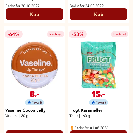
Bedst før 30.10.2027
Bedst før 24.03.2029
Køb
Køb
-64%
-53%
Reddet
Reddet
8
15
,-
,-
Favorit
Favorit
Vaseline Cocoa Jelly
Frugt Karameller
Vaseline
|
20 g
Toms
|
160 g
Bedst før 01.08.2026