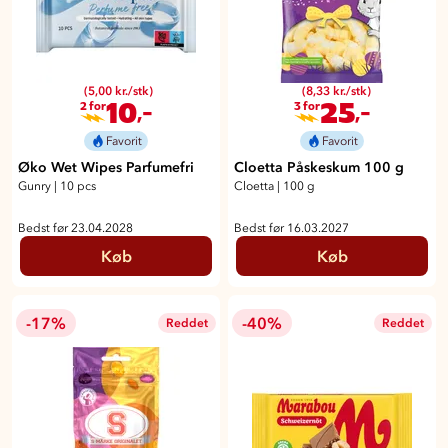
(5,00 kr./stk)
(8,33 kr./stk)
10
25
,-
,-
2 for
3 for
Favorit
Favorit
Øko Wet Wipes Parfumefri
Cloetta Påskeskum 100 g
Gunry
|
10 pcs
Cloetta
|
100 g
Bedst før 23.04.2028
Bedst før 16.03.2027
Køb
Køb
-17%
-40%
Reddet
Reddet