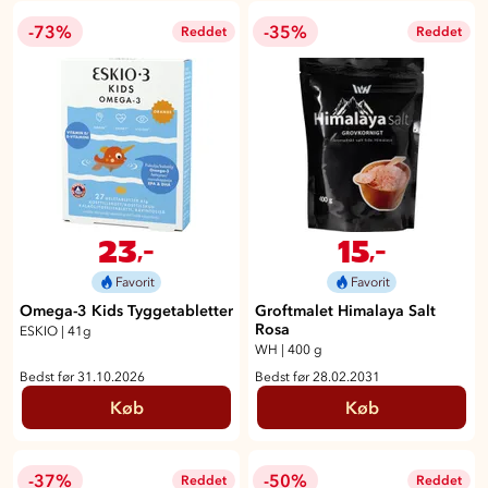
-73%
-35%
Reddet
Reddet
23
15
,-
,-
Favorit
Favorit
Omega-3 Kids Tyggetabletter
Groftmalet Himalaya Salt
Rosa
ESKIO
|
41g
WH
|
400 g
Bedst før 31.10.2026
Bedst før 28.02.2031
Køb
Køb
-37%
-50%
Reddet
Reddet