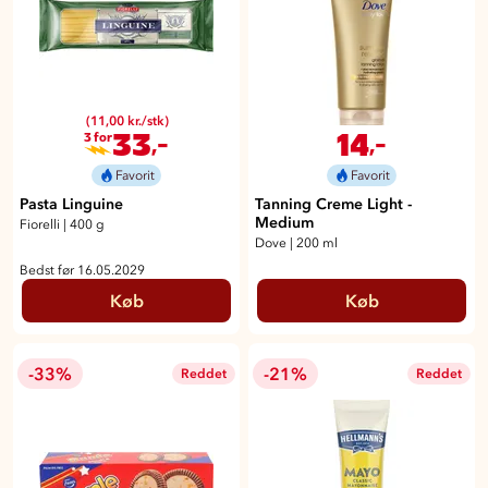
(11,00 kr./stk)
33
14
,-
,-
3 for
Favorit
Favorit
Pasta Linguine
Tanning Creme Light -
Medium
Fiorelli
|
400 g
Dove
|
200 ml
Bedst før 16.05.2029
Køb
Køb
-33%
-21%
Reddet
Reddet