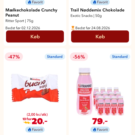
Favorit
Favorit
Mælkechokolade Crunchy
Trail Nøddemix Chokolade
Peanut
Exotic Snacks
|
50g
Ritter Sport
|
75g
Bedst før 02.12.2026
Bedst før 24.08.2026
Køb
Køb
-47%
-56%
Standard
Standard
(2,00 kr./stk)
20
79
,-
,-
10 for
Favorit
Favorit