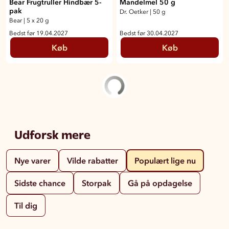
Bear Frugtruller Hindbær 5-
Mandelmel 50 g
pak
Dr. Oetker
|
50 g
Bear
|
5 x 20 g
Bedst før 19.04.2027
Bedst før 30.04.2027
Køb
Køb
Udforsk mere
Nye varer
Vilde rabatter
Populært lige nu
Sidste chance
Storpak
Gå på opdagelse
Til dig