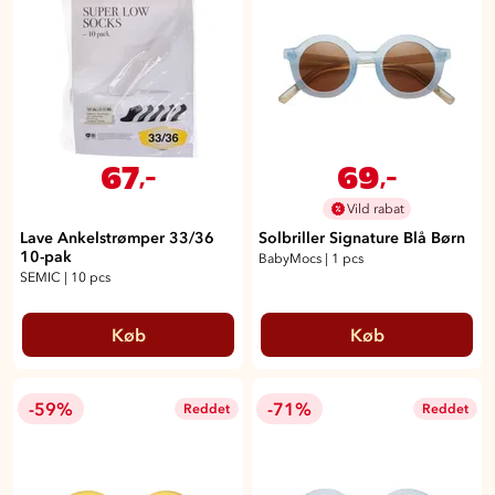
67
69
,-
,-
Vild rabat
Lave Ankelstrømper 33/36
Solbriller Signature Blå Børn
10-pak
BabyMocs
|
1 pcs
SEMIC
|
10 pcs
Køb
Køb
-59%
-71%
Reddet
Reddet