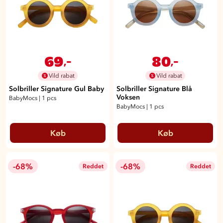
69
80
,-
,-
Vild rabat
Vild rabat
Solbriller Signature Gul Baby
Solbriller Signature Blå
Voksen
BabyMocs
|
1 pcs
BabyMocs
|
1 pcs
Køb
Køb
-68%
-68%
Reddet
Reddet