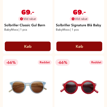
69
69
,-
,-
Vild rabat
Vild rabat
Solbriller Classic Gul Børn
Solbriller Signature Blå Baby
BabyMocs
|
1 pcs
BabyMocs
|
1 pcs
Køb
Køb
-66%
-66%
Reddet
Reddet