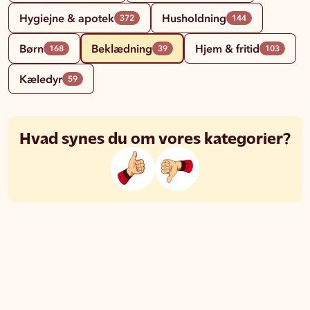
Hygiejne & apotek
Husholdning
372
144
Børn
Beklædning
Hjem & fritid
168
39
103
Kæledyr
59
Hvad synes du om vores kategorier?