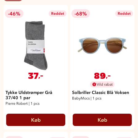
-46%
-68%
Reddet
Reddet
37
89
,-
,-
Vild rabat
Tykke Uldstrømper Grå
Solbriller Classic Blå Voksen
37/40 1 par
BabyMocs
|
1 pcs
Pierre Robert
|
1 pcs
Køb
Køb