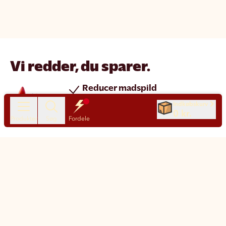
Vi redder, du sparer.
Reducer madspild
Spar penge
Indkøbskurv
0 kr.
Nye produkter hver dag
Produkter
Søg
Fordele
Chat
Kundeservice
Motatos på den nemme måde