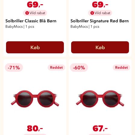
69
69
,-
,-
Vild rabat
Vild rabat
Solbriller Classic Blå Børn
Solbriller Signature Rød Børn
BabyMocs
|
1 pcs
BabyMocs
|
1 pcs
Køb
Køb
-71%
-60%
Reddet
Reddet
80
67
,-
,-