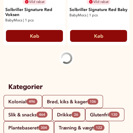
Vild rabat
Vild rabat
Solbriller Signature Rød
Solbriller Signature Rød Baby
Voksen
BabyMocs
|
1 pcs
BabyMocs
|
1 pcs
Køb
Køb
Kategorier
Kolonial
Brød, kiks & kager
496
106
Slik & snacks
Drikke
Glutenfri
464
26
130
Plantebaseret
Træning & vægt
304
122