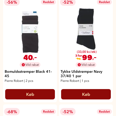
-56%
-52%
Reddet
Reddet
(33,00 kr./stk)
40
99
,-
,-
3 for
Vild rabat
Vild rabat
Bomuldsstrømper Black 41-
Tykke Uldstrømper Navy
45
37/40 1 par
Pierre Robert
|
2 pcs
Pierre Robert
|
1 pcs
Køb
Køb
-68%
-52%
Reddet
Reddet