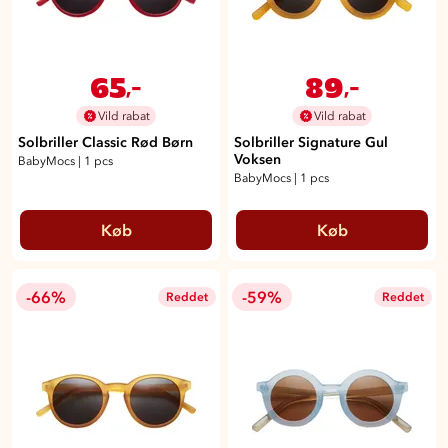
65
89
,-
,-
Vild rabat
Vild rabat
Solbriller Classic Rød Børn
Solbriller Signature Gul
Voksen
BabyMocs
|
1 pcs
BabyMocs
|
1 pcs
Køb
Køb
-66%
-59%
Reddet
Reddet