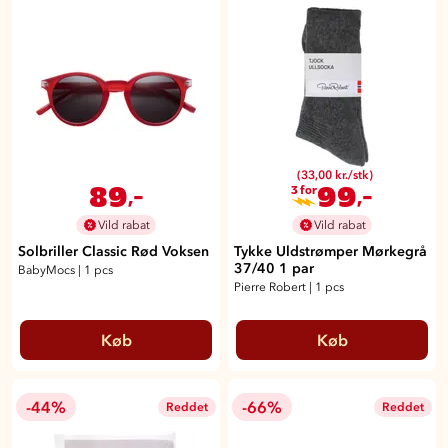
(33,00 kr./stk)
89
99
,-
,-
3 for
Vild rabat
Vild rabat
Solbriller Classic Rød Voksen
Tykke Uldstrømper Mørkegrå
37/40 1 par
BabyMocs
|
1 pcs
Pierre Robert
|
1 pcs
Køb
Køb
-44%
-66%
Reddet
Reddet