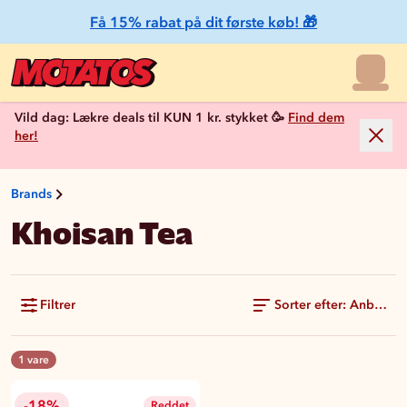
Få 15% rabat på dit første køb! 🎁
Vild dag: Lækre deals til KUN 1 kr. stykket 🥳
Find dem
her!
Brands
Khoisan Tea
Filtrer
Sorter efter: Anbefale
1 vare
-18%
Reddet