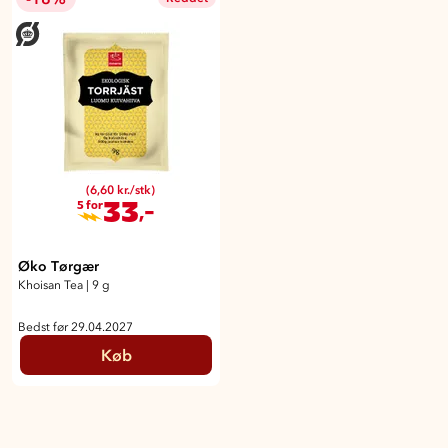
(6,60 kr./stk)
33
,-
5 for
Øko Tørgær
Khoisan Tea
|
9 g
Bedst før 29.04.2027
Køb