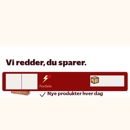
Vi redder, du sparer.
Reducer madspild
Indkøbskurv
0 kr.
Spar penge
Produkter
Søg
Fordele
Nye produkter hver dag
Chat
Kundeservice