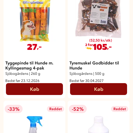
(52,50 kr./stk)
27
105
,-
,-
2 for
Tyggepinde til Hunde m.
Tyremuskel Godbidder til
Kyllingesmag 4-pak
Hunde
Sjöbogårdens
|
260 g
Sjöbogårdens
|
500 g
Bedst før 23.12.2026
Bedst før 30.04.2027
Køb
Køb
-33%
-52%
Reddet
Reddet