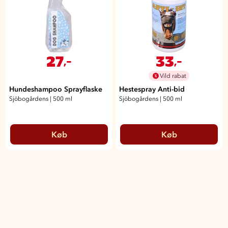
27
33
,-
,-
Vild rabat
Hundeshampoo Sprayflaske
Hestespray Anti-bid
Sjöbogårdens
|
500 ml
Sjöbogårdens
|
500 ml
Køb
Køb