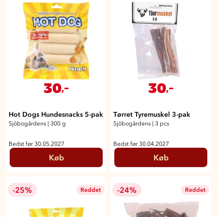
30
30
,-
,-
Hot Dogs Hundesnacks 5-pak
Tørret Tyremuskel 3-pak
Sjöbogårdens
|
300 g
Sjöbogårdens
|
3 pcs
Bedst før 30.05.2027
Bedst før 30.04.2027
Køb
Køb
-25%
-24%
Reddet
Reddet