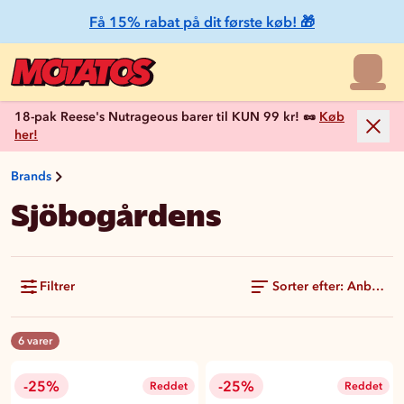
Få 15% rabat på dit første køb! 🎁
18-pak Reese's Nutrageous barer til KUN 99 kr! 🥜
Køb
her!
Brands
Sjöbogårdens
Filtrer
Sorter efter: Anbefale
6 varer
-25%
-25%
Reddet
Reddet