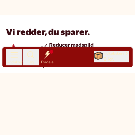
Vi redder, du sparer.
Reducer madspild
Spar penge
Indkøbskurv
0 kr.
Produkter
Søg
Fordele
Nye produkter hver dag
Chat
Kundeservice
Motatos på den nemme måde
Klimapåvirkning