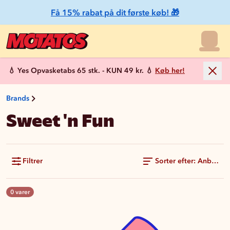
Få 15% rabat på dit første køb! 🎁
💧 Yes Opvasketabs 65 stk. - KUN 49 kr. 💧
Køb her!
Brands
Sweet 'n Fun
Filtrer
Sorter efter: Anbefale
0 varer