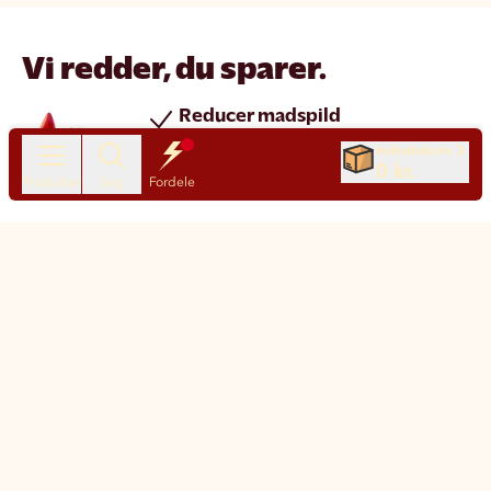
Vi redder, du sparer.
Reducer madspild
Spar penge
Indkøbskurv
0 kr.
Nye produkter hver dag
Produkter
Søg
Fordele
Chat
Kundeservice
Motatos på den nemme måde
Klimapåvirkning
Sådan fungerer Motatos