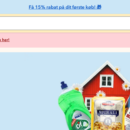
Få 15% rabat på dit første køb! 🎁
 her!