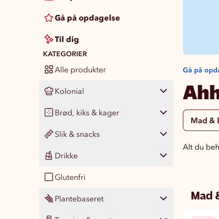
Gå på opdagelse
Til dig
KATEGORIER
Alle produkter
Gå på opd
Ahh
Kolonial
Brød, kiks & kager
Vis alle
473
Mad &
Slik & snacks
Pasta, ris & madgryn
Vis alle
118
51
Alt du beh
Drikke
Konserves og madmix
Boller, kiks & kager
Vis alle
131
104
455
Glutenfri
Krydderi og smagsgivere
Brød & knækbrød
Slik
Vis alle
224
80
15
24
Mad 
Plantebaseret
Sauce, dressing & olier
Chokolade
Læskedrikke
93
75
1