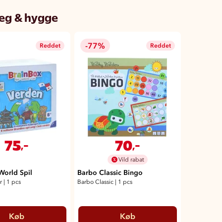
 leg & hygge
-77%
Reddet
Reddet
75
70
,-
,-
Vild rabat
World Spil
Barbo Classic Bingo
r
|
1 pcs
Barbo Classic
|
1 pcs
Køb
Køb