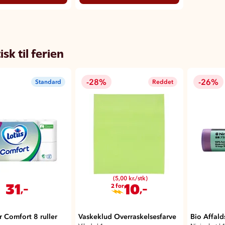
isk til ferien
-28%
-26%
Standard
Reddet
(5,00 kr./stk)
31
10
,-
,-
2 for
r Comfort 8 ruller
Vaskeklud Overraskelsesfarve
Bio Affal