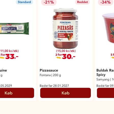
-21%
-34%
Standard
Reddet
(11,00 kr./stk)
(15,00 kr./stk)
33
30
,-
,-
 for
2 for
5 
uine
Pizzasauce
Buldak Ra
Spicy
 g
Fontana
|
200 g
Samyang
|
1
6.05.2029
Bedst før 28.01.2027
Bedst før 09
Køb
Køb