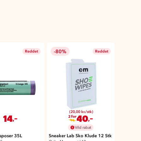
-80%
Reddet
Reddet
(20,00 kr./stk)
14
40
,-
,-
2 for
Vild rabat
dsposer 35L
Sneaker Lab Sko Klude 12 Stk