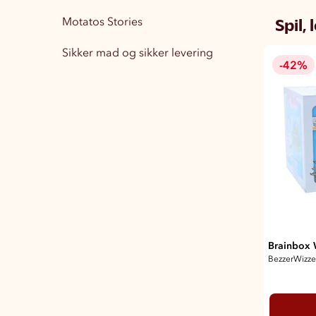
Spil,
Motatos Stories
Boligindretning
15
Sikker mad og sikker levering
Træningstøj Herre
1
-42%
Træningstøj Dame
3
Brainbox 
BezzerWizze