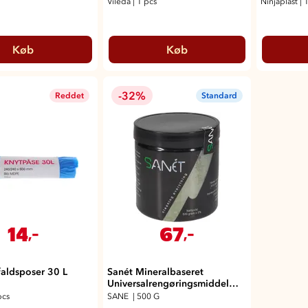
Vileda
|
1 pcs
Ninjaplast
|
1
Køb
Køb
-32%
Reddet
Standard
14
67
,-
,-
faldsposer 30 L
Sanét Mineralbaseret
Universalrengøringsmiddel
500g
pcs
SANE
|
500 G