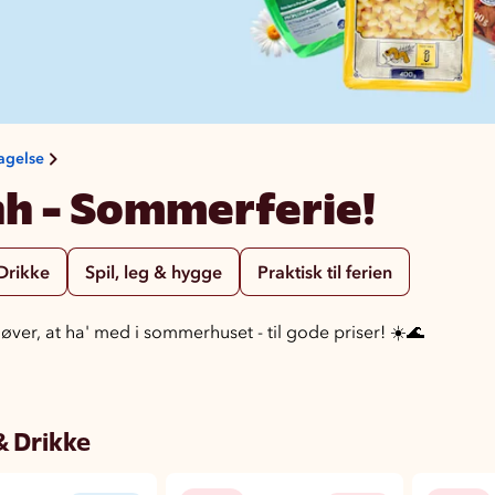
agelse
h - Sommerferie!
 Drikke
Spil, leg & hygge
Praktisk til ferien
øver, at ha' med i sommerhuset - til gode priser! ☀️🌊
& Drikke