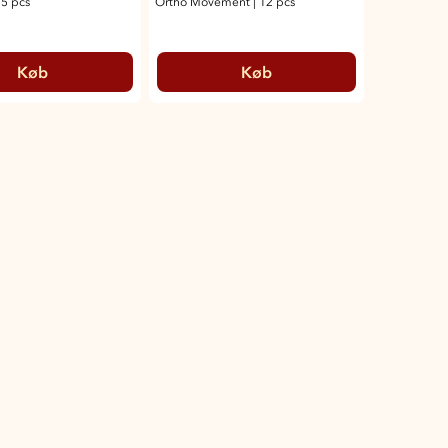
5 pcs
Ortho Movement
|
12 pcs
Køb
Køb