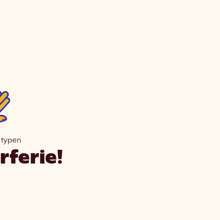
 typen
ferie!