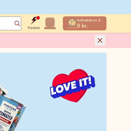
Indkøbskurv
Søg
0 kr.
Fordele