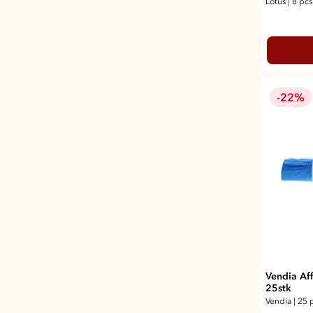
Lotus
|
8 pcs
-22%
Vendia Af
25stk
Vendia
|
25 