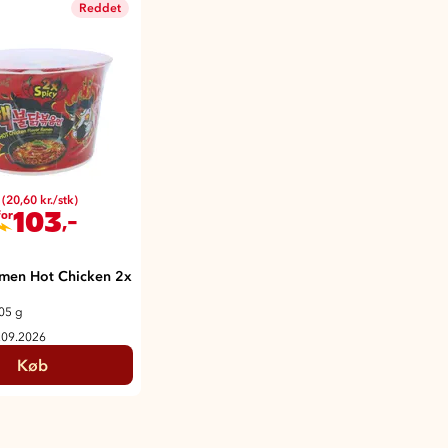
Reddet
(20,60 kr./stk)
103
,-
for
men Hot Chicken 2x
05 g
.09.2026
Køb