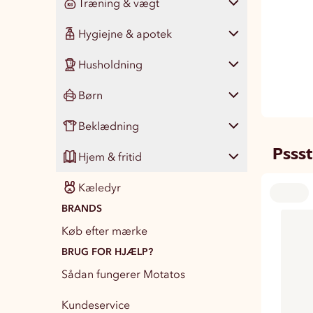
Træning & vægt
Korn, gryn og müsli
Chips & snacks
Juice, smoothie & saft
Vis alle
107
298
27
9
Hygiejne & apotek
Mel, bagning & dessert
Nødder & naturslik
Funktionsdrikke
Vegansk
Vis alle
270
131
91
54
9
Husholdning
Kaffe & the
Tyggegummi & pastiller
Øvrige drikke
Vegetarisk
Protein produkter
Vis alle
365
13
27
12
23
39
Børn
Marmelade & sylt
Måltidserstatning
Hudpleje
Vis alle
141
23
10
66
Beklædning
Tørrede frugter og frø
Mellemmåltid & energi
Krop
Køkkenudstyr & service
Vis alle
164
45
67
76
84
Pssst
Hjem & fritid
Kosttilskud & vitaminer
Mundpleje
Rengøring & vask
Mad & Drikke
Vis alle
108
40
51
46
39
Kæledyr
Hår
Husholdningsartikler
Pleje
Tilbehør unisex
Vis alle
Nyhed!
103
45
34
19
8
BRANDS
Apoteksvarer & intim
Spil & legetøj
Beklædning dame
Kontor & hobby
Nyhed!
87
55
18
40
Køb efter mærke
Kosmetik
Børnetøj
Beklædning herre
Spil & sport
BRUG FOR HJÆLP?
Nyhed!
35
39
26
1
Sådan fungerer Motatos
Bøger
3
Kundeservice