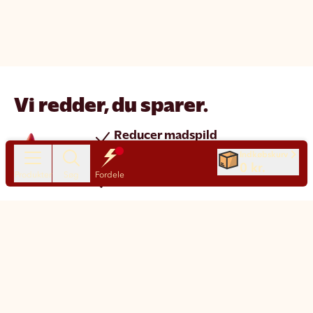
Vi redder, du sparer.
Reducer madspild
Spar penge
Indkøbskurv
0 kr.
Produkter
Søg
Fordele
Nye produkter hver dag
Chat
Kundeservice
Motatos på den nemme måde