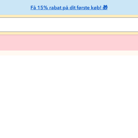
Få 15% rabat på dit første køb! 🎁