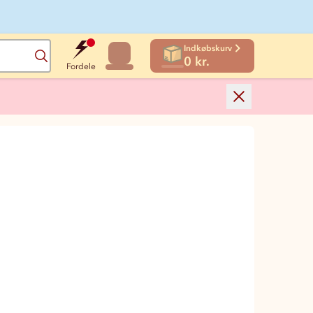
Indkøbskurv
Søg
0 kr.
Fordele