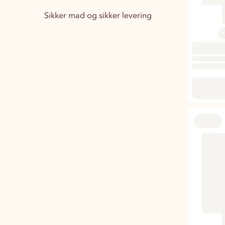
Sikker mad og sikker levering
Træningstøj Herre
1
Træningstøj Dame
3