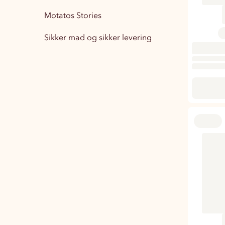
Motatos Stories
Boligindretning
15
Sikker mad og sikker levering
Træningstøj Herre
1
Træningstøj Dame
3