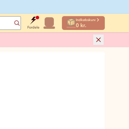
Indkøbskurv
Søg
0 kr.
Fordele