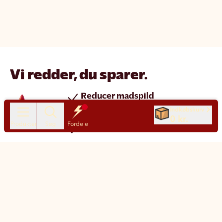
Vi redder, du sparer.
Reducer madspild
Spar penge
Indkøbskurv
0 kr.
Produkter
Søg
Fordele
Nye produkter hver dag
Chat
Kundeservice
Motatos på den nemme måde