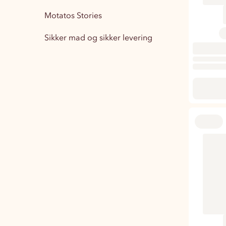
Motatos Stories
Boligindretning
15
Sikker mad og sikker levering
Træningstøj Herre
1
Træningstøj Dame
3