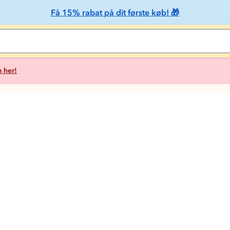
Få 15% rabat på dit første køb! 🎁
 her!