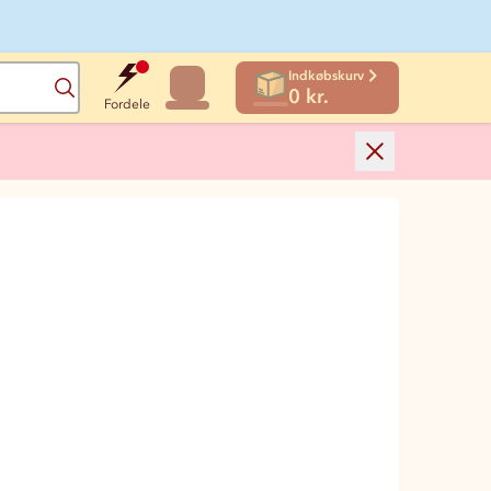
Indkøbskurv
Søg
0 kr.
Fordele