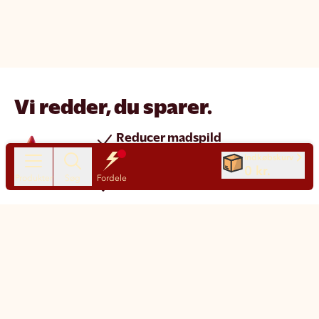
Vi redder, du sparer.
Reducer madspild
Spar penge
Indkøbskurv
0 kr.
Produkter
Søg
Fordele
Nye produkter hver dag
Chat
Kundeservice
Motatos på den nemme måde