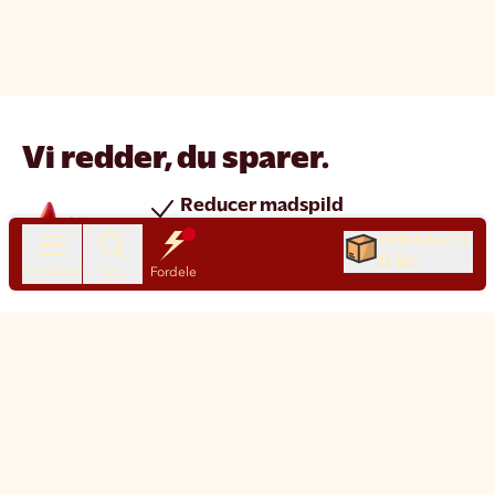
Vi redder, du sparer.
Reducer madspild
Spar penge
Indkøbskurv
0 kr.
Nye produkter hver dag
Produkter
Søg
Fordele
Chat
Kundeservice
Motatos på den nemme måde