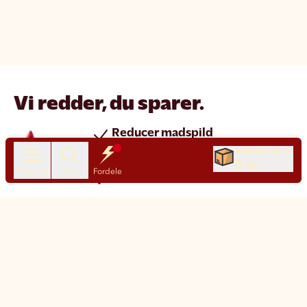
Vi redder, du sparer.
Reducer madspild
Spar penge
Indkøbskurv
0 kr.
Produkter
Søg
Fordele
Nye produkter hver dag
Chat
Kundeservice
Motatos på den nemme måde