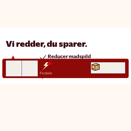
Vi redder, du sparer.
Reducer madspild
Spar penge
Indkøbskurv
0 kr.
Produkter
Søg
Fordele
Nye produkter hver dag
Chat
Kundeservice
Motatos på den nemme måde