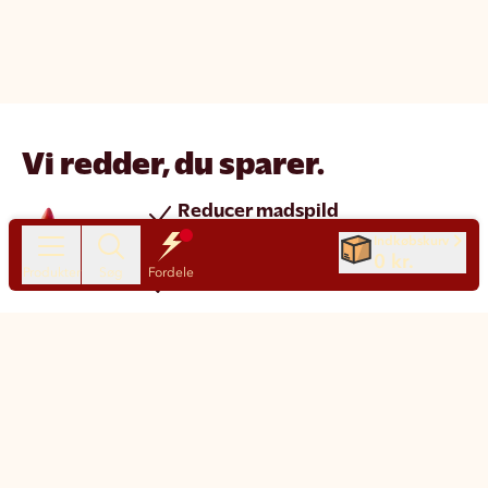
Vi redder, du sparer.
Reducer madspild
Spar penge
Indkøbskurv
0 kr.
Produkter
Søg
Fordele
Nye produkter hver dag
Chat
Kundeservice
Motatos på den nemme måde