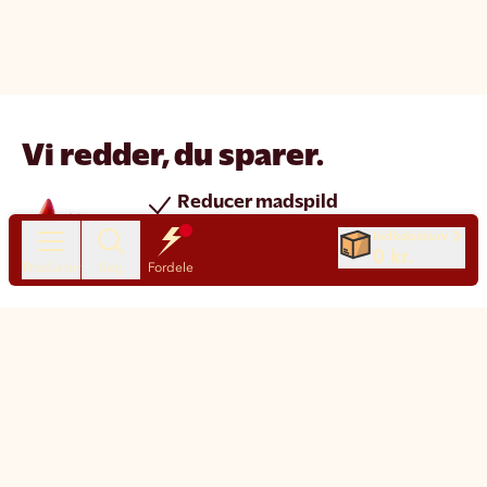
Vi redder, du sparer.
Reducer madspild
Spar penge
Indkøbskurv
0 kr.
Nye produkter hver dag
Produkter
Søg
Fordele
Chat
Kundeservice
Motatos på den nemme måde