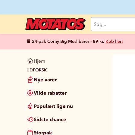
🍫 24-pak Corny Big Müslibarer - 89 kr.
Køb her!
Hjem
UDFORSK
Nye varer
Vilde rabatter
Populært lige nu
Sidste chance
Storpak