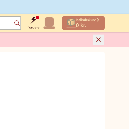
Indkøbskurv
Søg
0 kr.
Fordele