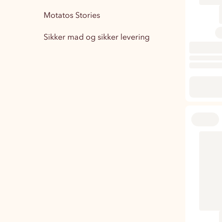
Motatos Stories
Boligindretning
15
Sikker mad og sikker levering
Træningstøj Herre
1
Træningstøj Dame
3