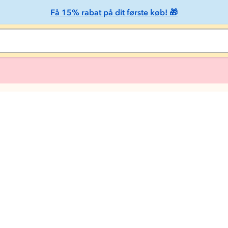
Få 15% rabat på dit første køb! 🎁