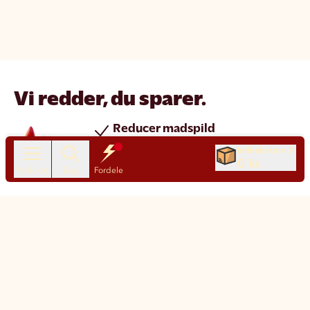
Vi redder, du sparer.
Reducer madspild
Spar penge
Indkøbskurv
0 kr.
Nye produkter hver dag
Produkter
Søg
Fordele
Chat
Kundeservice
Motatos på den nemme måde