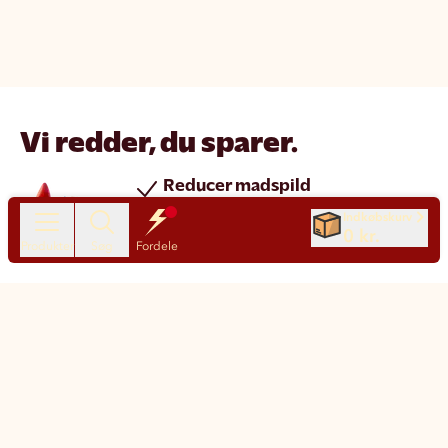
Vi redder, du sparer.
Reducer madspild
Spar penge
Indkøbskurv
0 kr.
Nye produkter hver dag
Produkter
Søg
Fordele
Chat
Kundeservice
Motatos på den nemme måde