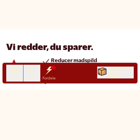
Vi redder, du sparer.
Reducer madspild
Spar penge
Indkøbskurv
0 kr.
Produkter
Søg
Fordele
Nye produkter hver dag
Chat
Kundeservice
Motatos på den nemme måde