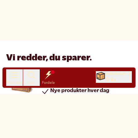
Vi redder, du sparer.
Reducer madspild
Indkøbskurv
0 kr.
Spar penge
Produkter
Søg
Fordele
Nye produkter hver dag
Chat
Kundeservice