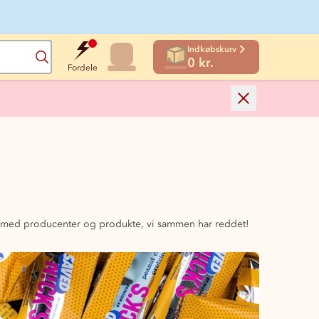
Indkøbskurv
Søg
0 kr.
Fordele
de med producenter og produkte, vi sammen har reddet!