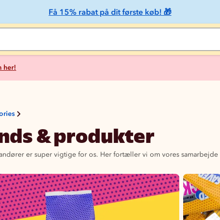
Få 15% rabat på dit første køb! 🎁
 her!
ories
nds & produkter
andører er super vigtige for os. Her fortæller vi om vores samarbej