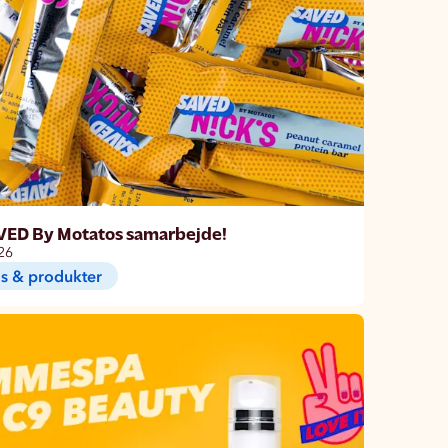
VED By Motatos samarbejde!
26
s & produkter