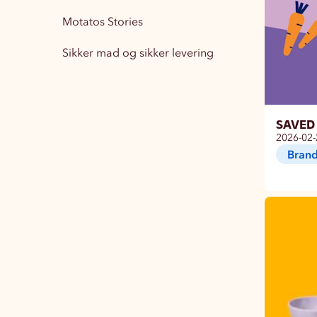
Motatos Stories
Boligindretning
15
Sikker mad og sikker levering
Træningstøj Herre
1
Træningstøj Dame
3
SAVED 
2026-02-
Brand