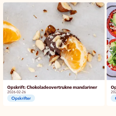
Opskrift: Chokoladeovertrukne mandariner
Op
2026-02-26
20
Opskrifter