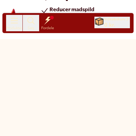
Reducer madspild
Spar penge
Indkøbskurv
0 kr.
Nye produkter hver dag
Produkter
Søg
Fordele
Chat
Kundeservice
Motatos på den nemme måde
Klimapåvirkning
Sådan fungerer Motatos
Levering og fragt
Spørgsmål og svar